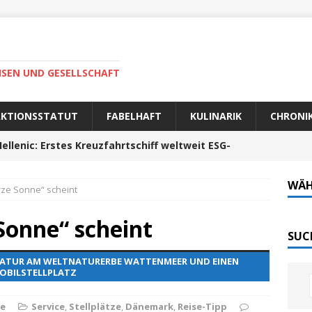
ISEN UND GESELLSCHAFT
AKTIONSSTATUT
FABELHAFT
KULINARIK
CHRONI
ellenic: Erstes Kreuzfahrtschiff weltweit ESG-
WÄH
ze Sonne“ scheint
auer Fahrt zum Portela da Corcha
PORTUGAL
Sonne“ scheint
Tech-Katamaran MS „Nordlicht“ zurück: Auf nach
SUC
 NATUR AM WELTNATURERBE WATTENMEER UND EINEN
BILSTELLPLATZ
 sofort elektrisch: Halligbahn wird modernisiert
e
Service
,
Stellplätze
,
Dänemark
,
Reise-Tipp