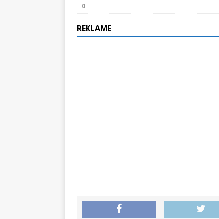
0
ZU LANDE
„N
REKLAME
[ 28. Oktober 2021 ]
erfolgreich verlade