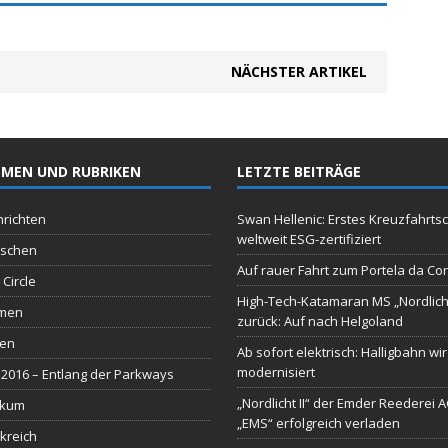
NÄCHSTER ARTIKEL
MEN UND RUBRIKEN
LETZTE BEITRÄGE
richten
Swan Hellenic: Erstes Kreuzfahrtsc
weltweit ESG-zertifiziert
schen
Auf rauer Fahrt zum Portela da Co
 Circle
High-Tech-Katamaran MS „Nordlich
men
zurück: Auf nach Helgoland
sen
Ab sofort elektrisch: Halligbahn wi
modernisiert
2016 – Entlang der Parkways
„Nordlicht II“ der Emder Reederei 
ikum
„EMS“ erfolgreich verladen
kreich