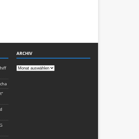
ARCHIV
Archiv
hiff
rcha
t“
rd
AG