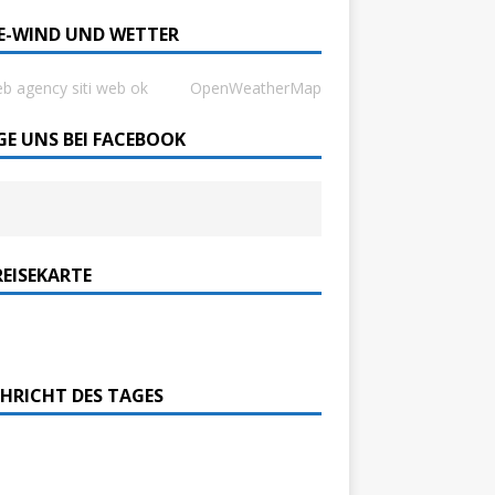
SE-WIND UND WETTER
b agency siti web ok
OpenWeatherMap
GE UNS BEI FACEBOOK
REISEKARTE
HRICHT DES TAGES