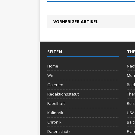
VORHERIGER ARTIKEL
SEITEN
THE
Home
Nach
Wir
Men
Galerien
Bold
Redaktionsstatut
The
Fabelhaft
Rei
Kulinarik
USA 
Chronik
Balt
Datenschutz
Fran