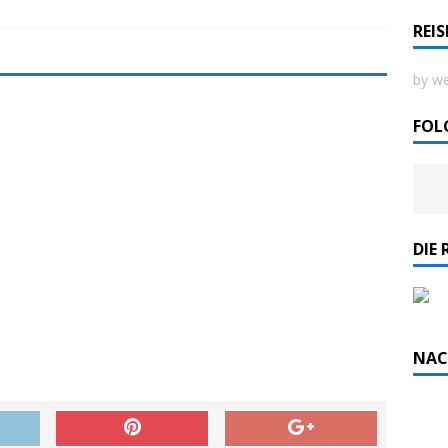
REI
ordlicht II“ der Emder Reederei AG „EMS“
by we
n
ZUR SEE
FOL
DIE 
NAC