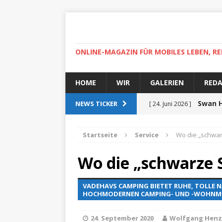
ONLINE-MAGAZIN FÜR MOBILES LEBEN, RE
HOME
WIR
GALERIEN
RED
Swan H
NEWS TICKER
[ 24. Juni 2026 ]
zertifiziert
ZUR SEE
Startseite
Service
Wo die „schwar
Auf r
[ 15. April 2025 ]
Wo die „schwarze 
High-
[ 30. April 2022 ]
VADEHAVS CAMPING BIETET RUHE, TOLLE
Helgoland
ZUR SEE
HOCHMODERNEN CAMPING- UND -WOHNMO
Ab
[ 5. Dezember 2021 ]
24. September 2020
Wolfgang Henz