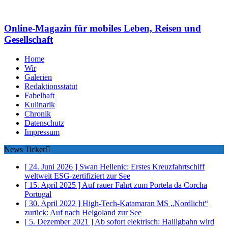
Online-Magazin für mobiles Leben, Reisen und
Gesellschaft
Home
Wir
Galerien
Redaktionsstatut
Fabelhaft
Kulinarik
Chronik
Datenschutz
Impressum
News Ticker
[ 24. Juni 2026 ]
Swan Hellenic: Erstes Kreuzfahrtschiff
weltweit ESG-zertifiziert
zur See
[ 15. April 2025 ]
Auf rauer Fahrt zum Portela da Corcha
Portugal
[ 30. April 2022 ]
High-Tech-Katamaran MS „Nordlicht“
zurück: Auf nach Helgoland
zur See
[ 5. Dezember 2021 ]
Ab sofort elektrisch: Halligbahn wird