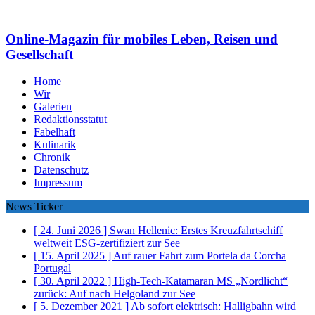
Online-Magazin für mobiles Leben, Reisen und
Gesellschaft
Home
Wir
Galerien
Redaktionsstatut
Fabelhaft
Kulinarik
Chronik
Datenschutz
Impressum
News Ticker
[ 24. Juni 2026 ]
Swan Hellenic: Erstes Kreuzfahrtschiff
weltweit ESG-zertifiziert
zur See
[ 15. April 2025 ]
Auf rauer Fahrt zum Portela da Corcha
Portugal
[ 30. April 2022 ]
High-Tech-Katamaran MS „Nordlicht“
zurück: Auf nach Helgoland
zur See
[ 5. Dezember 2021 ]
Ab sofort elektrisch: Halligbahn wird