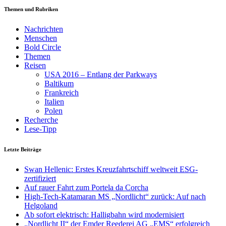
Themen und Rubriken
Nachrichten
Menschen
Bold Circle
Themen
Reisen
USA 2016 – Entlang der Parkways
Baltikum
Frankreich
Italien
Polen
Recherche
Lese-Tipp
Letzte Beiträge
Swan Hellenic: Erstes Kreuzfahrtschiff weltweit ESG-
zertifiziert
Auf rauer Fahrt zum Portela da Corcha
High-Tech-Katamaran MS „Nordlicht“ zurück: Auf nach
Helgoland
Ab sofort elektrisch: Halligbahn wird modernisiert
„Nordlicht II“ der Emder Reederei AG „EMS“ erfolgreich