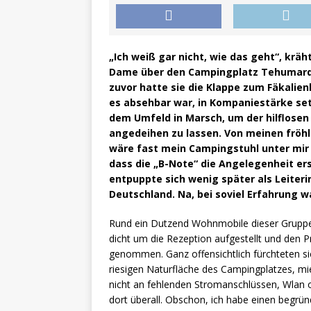
„Ich weiß gar nicht, wie das geht“, krä
Dame über den Campingplatz Tehumardi 
zuvor hatte sie die Klappe zum Fäkalie
es absehbar war, in Kompaniestärke se
dem Umfeld in Marsch, um der hilflos
angedeihen zu lassen. Von meinen fröhl
wäre fast mein Campingstuhl unter mir
dass die „B-Note“ die Angelegenheit ers
entpuppte sich wenig später als Leiter
Deutschland. Na, bei soviel Erfahrung wa
Rund ein Dutzend Wohnmobile dieser Gruppe h
dicht um die Rezeption aufgestellt und den Pr
genommen. Ganz offensichtlich fürchteten sic
riesigen Naturfläche des Campingplatzes, mi
nicht an fehlenden Stromanschlüssen, Wlan 
dort überall. Obschon, ich habe einen begrü