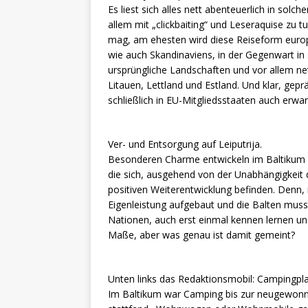
Es liest sich alles nett abenteuerlich in solch
allem mit „clickbaiting“ und Leseraquise zu
mag, am ehesten wird diese Reiseform europa
wie auch Skandinaviens, in der Gegenwart in 
ursprüngliche Landschaften und vor allem net
Litauen, Lettland und Estland. Und klar, gep
schließlich in EU-Mitgliedsstaaten auch erwar
Ver- und Entsorgung auf Leiputrija.
Besonderen Charme entwickeln im Baltikum d
die sich, ausgehend von der Unabhängigkeit 
positiven Weiterentwicklung befinden. Denn, in
Eigenleistung aufgebaut und die Balten mus
Nationen, auch erst einmal kennen lernen un
Maße, aber was genau ist damit gemeint?
Unten links das Redaktionsmobil: Campingpla
Im Baltikum war Camping bis zur neugewonne