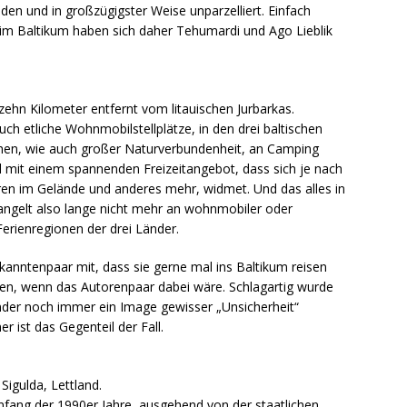
den und in großzügigster Weise unparzelliert. Einfach
e im Baltikum haben sich daher Tehumardi und Ago Lieblik
 zehn Kilometer entfernt vom litauischen Jurbarkas.
uch etliche Wohnmobilstellplätze, in den drei baltischen
hen, wie auch großer Naturverbundenheit, an Camping
el mit einem spannenden Freizeitangebot, dass sich je nach
n im Gelände und anderes mehr, widmet. Und das alles in
mangelt also lange nicht mehr an wohnmobiler oder
erienregionen der drei Länder.
kanntenpaar mit, dass sie gerne mal ins Baltikum reisen
ten, wenn das Autorenpaar dabei wäre. Schlagartig wurde
änder noch immer ein Image gewisser „Unsicherheit“
er ist das Gegenteil der Fall.
igulda, Lettland.
nfang der 1990er Jahre, ausgehend von der staatlichen