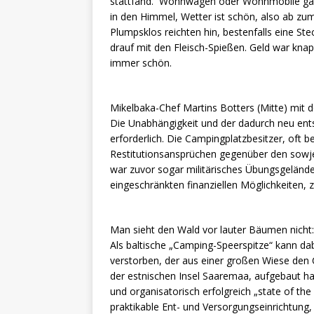
stattfand. Wohnwagen oder Wohnmobile gab e
in den Himmel, Wetter ist schön, also ab zum
Plumpsklos reichten hin, bestenfalls eine Ste
drauf mit den Fleisch-Spießen. Geld war knap
immer schön.
Mikelbaka-Chef Martins Botters (Mitte) mit 
Die Unabhängigkeit und der dadurch neu en
erforderlich. Die Campingplatzbesitzer, oft 
Restitutionsansprüchen gegenüber den sowj
war zuvor sogar militärisches Übungsgelände
eingeschränkten finanziellen Möglichkeiten, z
Man sieht den Wald vor lauter Bäumen nicht:
Als baltische „Camping-Speerspitze“ kann dabei
verstorben, der aus einer großen Wiese den
der estnischen Insel Saaremaa, aufgebaut ha
und organisatorisch erfolgreich „state of the
praktikable Ent- und Versorgungseinrichtung, 