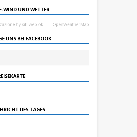
SE-WIND UND WETTER
zzazione by siti web ok
OpenWeatherMap
GE UNS BEI FACEBOOK
REISEKARTE
HRICHT DES TAGES