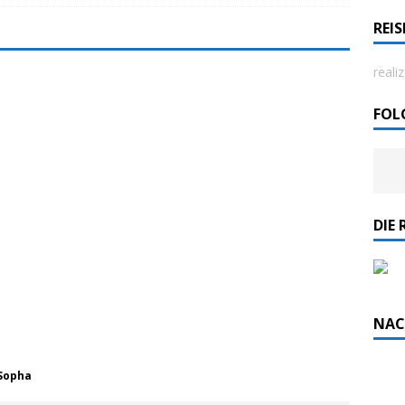
REI
rdlicht II“ der Emder Reederei AG „EMS“
reali
n
ZUR SEE
FOL
DIE 
NAC
 Sopha