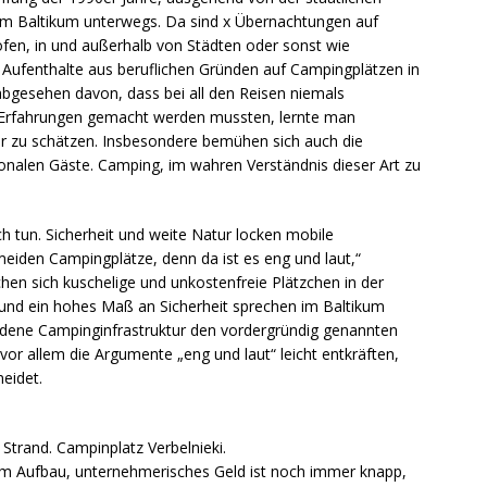
 im Baltikum unterwegs. Da sind x Übernachtungen auf
fen, in und außerhalb von Städten oder sonst wie
Aufenthalte aus beruflichen Gründen auf Campingplätzen in
 abgesehen davon, dass bei all den Reisen niemals
e Erfahrungen gemacht werden mussten, lernte man
r zu schätzen. Insbesondere bemühen sich auch die
ionalen Gäste. Camping, im wahren Verständnis dieser Art zu
h tun. Sicherheit und weite Natur locken mobile
meiden Campingplätze, denn da ist es eng und laut,“
chen sich kuschelige und unkostenfreie Plätzchen in der
und ein hohes Maß an Sicherheit sprechen im Baltikum
andene Campinginfrastruktur den vordergründig genannten
or allem die Argumente „eng und laut“ leicht entkräften,
eidet.
Strand. Campinplatz Verbelnieki.
 im Aufbau, unternehmerisches Geld ist noch immer knapp,