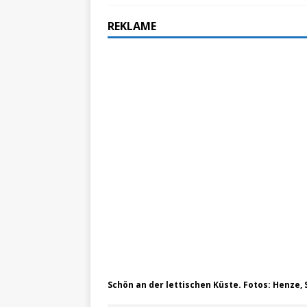
ZU LANDE
REKLAME
„No
[ 28. Oktober 2021 ]
erfolgreich verlade
Schön an der lettischen Küste. Fotos: Henze,