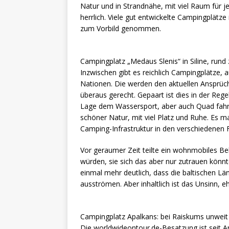
Natur und in Strandnähe, mit viel Raum für je
herrlich. Viele gut entwickelte Campingplätz
zum Vorbild genommen.
Campingplatz „Medaus Slenis“ in Siline, rund
Inzwischen gibt es reichlich Campingplätze, a
Nationen. Die werden den aktuellen Ansprüc
überaus gerecht. Gepaart ist dies in der Reg
Lage dem Wassersport, aber auch Quad fahre
schöner Natur, mit viel Platz und Ruhe. Es 
Camping-Infrastruktur in den verschiedenen F
Vor geraumer Zeit teilte ein wohnmobiles Be
würden, sie sich das aber nur zutrauen könn
einmal mehr deutlich, dass die baltischen L
ausströmen. Aber inhaltlich ist das Unsinn, eh
Campingplatz Apalkans: bei Raiskums unweit S
Die worldwideontour.de-Besatzung ist seit A