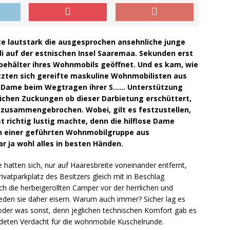
hte lautstark die ausgesprochen ansehnliche junge
auf der estnischen Insel Saaremaa. Sekunden erst
nbehälter ihres Wohnmobils geöffnet. Und es kam, wie
tzten sich gereifte maskuline Wohnmobilisten aus
en Dame beim Wegtragen ihrer S…… Unterstützung
ichen Zuckungen ob dieser Darbietung erschüttert,
 zusammengebrochen. Wobei, gilt es festzustellen,
t richtig lustig machte, denn die hilflose Dame
in einer geführten Wohnmobilgruppe aus
r ja wohl alles in besten Händen.
atten sich, nur auf Haaresbreite voneinander entfernt,
ivatparkplatz des Besitzers gleich mit in Beschlag
h die herbeigerollten Camper vor der herrlichen und
eden sie daher eisern. Warum auch immer? Sicher lag es
oder was sonst, denn jeglichen technischen Komfort gab es
ndeten Verdacht für die wohnmobile Kuschelrunde.