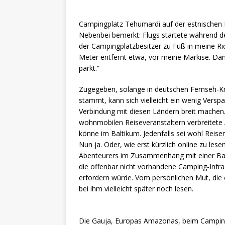
Campingplatz Tehumardi auf der estnischen 
Nebenbei bemerkt: Flugs startete während d
der Campingplatzbesitzer zu Fuß in meine Rich
Meter entfernt etwa, vor meine Markise. Dam
parkt.“
Zugegeben, solange in deutschen Fernseh-Kr
stammt, kann sich vielleicht ein wenig Vers
Verbindung mit diesen Ländern breit machen. H
wohnmobilen Reiseveranstaltern verbreitete A
könne im Baltikum. Jedenfalls sei wohl Rei
Nun ja. Oder, wie erst kürzlich online zu le
Abenteurers im Zusammenhang mit einer Balt
die offenbar nicht vorhandene Camping-Infra
erfordern würde. Vom persönlichen Mut, die 
bei ihm vielleicht später noch lesen.
Die Gauja, Europas Amazonas, beim Campingp