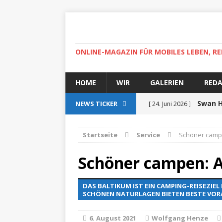
ONLINE-MAGAZIN FÜR MOBILES LEBEN, RE
HOME
WIR
GALERIEN
RED
Swan H
NEWS TICKER
[ 24. Juni 2026 ]
zertifiziert
ZUR SEE
Startseite
Service
Schöner campe
Auf r
[ 15. April 2025 ]
Schöner campen: A
High-
[ 30. April 2022 ]
DAS BALTIKUM IST EIN CAMPING-REISEZIEL
Helgoland
ZUR SEE
SCHÖNEN NATURLAGEN BIETEN BESTE VO
Ab
[ 5. Dezember 2021 ]
6. August 2021
Wolfgang Henze