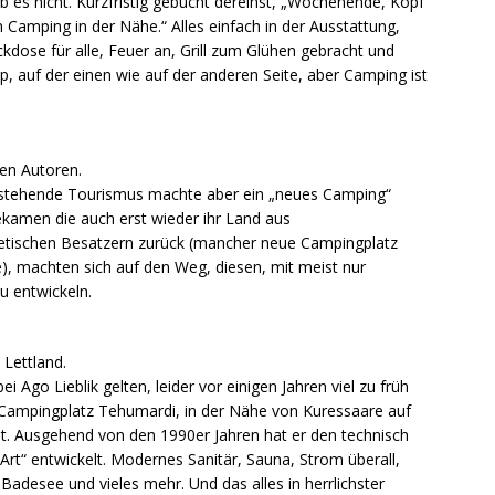
s nicht. Kurzfristig gebucht dereinst, „Wochenende, Kopf
 Camping in der Nähe.“ Alles einfach in der Ausstattung,
ckdose für alle, Feuer an, Grill zum Glühen gebracht und
p, auf der einen wie auf der anderen Seite, aber Camping ist
den Autoren.
tstehende Tourismus machte aber ein „neues Camping“
bekamen die auch erst wieder ihr Land aus
etischen Besatzern zurück (mancher neue Campingplatz
), machten sich auf den Weg, diesen, mit meist nur
u entwickeln.
 Lettland.
 Ago Lieblik gelten, leider vor einigen Jahren viel zu früh
 Campingplatz Tehumardi, in der Nähe von Kuressaare auf
t. Ausgehend von den 1990er Jahren hat er den technisch
 Art“ entwickelt. Modernes Sanitär, Sauna, Strom überall,
Badesee und vieles mehr. Und das alles in herrlichster