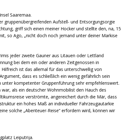
Insel Saaremaa.
er gruppenübergreifenden Aufstell- und Entsorgungsorgie
tung, griff sich einen meiner Hocker und stellte den, na, 15
it, so Ago, „nicht doch noch jemand unter deiner Markise
imis jeder zweite Gauner aus Litauen oder Lettland
pannung bei dem ein oder anderen Zeitgenossen in
ilfreich ist das allemal für das unterschwellig von
rgument, dass es schließlich ein wenig gefährlich sein
sen unter kompetenter Gruppenführung sehr empfehlenswert.
sen war, als ein deutscher Wohnmobilist den Hauch des
ikumsreise verströmte, angereichert durch die Mär, dass
struktur ein hohes Maß an individueller Fahrzeugautarkie
eine solche „Abenteuer-Reise“ erfordern wird, können wir
latz Leiputrija.