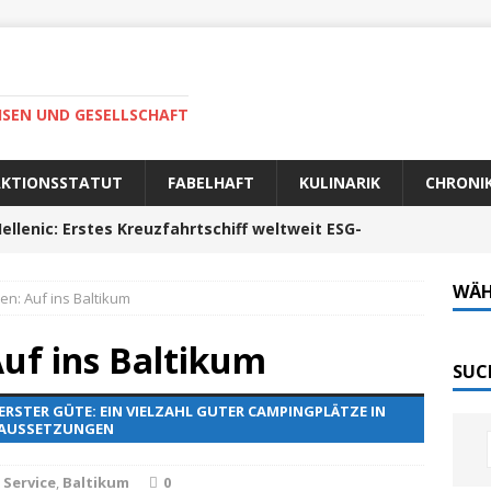
ISEN UND GESELLSCHAFT
AKTIONSSTATUT
FABELHAFT
KULINARIK
CHRONI
ellenic: Erstes Kreuzfahrtschiff weltweit ESG-
WÄH
n: Auf ins Baltikum
auer Fahrt zum Portela da Corcha
PORTUGAL
uf ins Baltikum
Tech-Katamaran MS „Nordlicht“ zurück: Auf nach
SUC
 ERSTER GÜTE: EIN VIELZAHL GUTER CAMPINGPLÄTZE IN
RAUSSETZUNGEN
 sofort elektrisch: Halligbahn wird modernisiert
Service
,
Baltikum
0