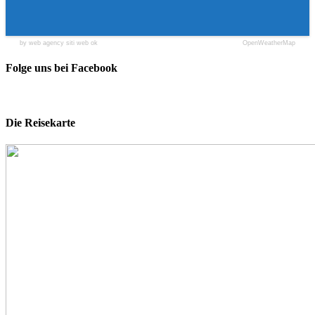
by web agency siti web ok
OpenWeatherMap
Folge uns bei Facebook
Die Reisekarte