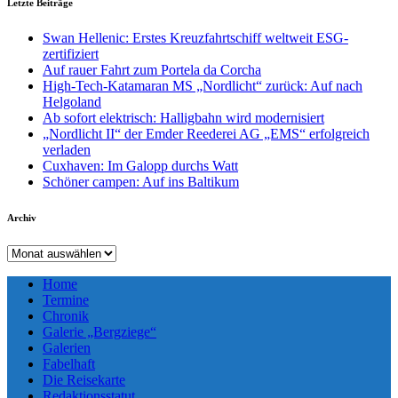
Letzte Beiträge
Swan Hellenic: Erstes Kreuzfahrtschiff weltweit ESG-
zertifiziert
Auf rauer Fahrt zum Portela da Corcha
High-Tech-Katamaran MS „Nordlicht“ zurück: Auf nach
Helgoland
Ab sofort elektrisch: Halligbahn wird modernisiert
„Nordlicht II“ der Emder Reederei AG „EMS“ erfolgreich
verladen
Cuxhaven: Im Galopp durchs Watt
Schöner campen: Auf ins Baltikum
Archiv
Archiv
Home
Termine
Chronik
Galerie „Bergziege“
Galerien
Fabelhaft
Die Reisekarte
Redaktionsstatut