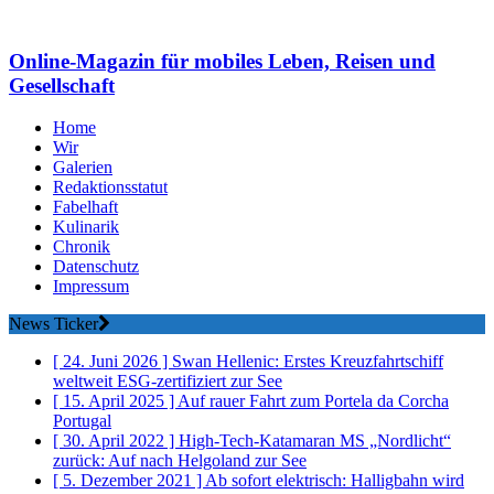
Online-Magazin für mobiles Leben, Reisen und
Gesellschaft
Home
Wir
Galerien
Redaktionsstatut
Fabelhaft
Kulinarik
Chronik
Datenschutz
Impressum
News Ticker
[ 24. Juni 2026 ]
Swan Hellenic: Erstes Kreuzfahrtschiff
weltweit ESG-zertifiziert
zur See
[ 15. April 2025 ]
Auf rauer Fahrt zum Portela da Corcha
Portugal
[ 30. April 2022 ]
High-Tech-Katamaran MS „Nordlicht“
zurück: Auf nach Helgoland
zur See
[ 5. Dezember 2021 ]
Ab sofort elektrisch: Halligbahn wird