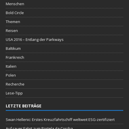
Menschen
Bold Circle
Themen
Reisen
USA 2016 – Entlang der Parkways
Baltikum
Frankreich
Italien
Polen
Recherche
Lese-Tipp
LETZTE BEITRÄGE
Swan Hellenic: Erstes Kreuzfahrtschiff weltweit ESG-zertifiziert
Auf rauer Fahrt zum Portela da Corcha