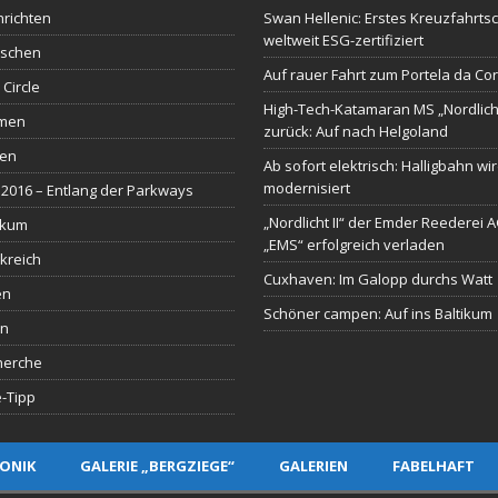
richten
Swan Hellenic: Erstes Kreuzfahrtsc
weltweit ESG-zertifiziert
schen
Auf rauer Fahrt zum Portela da Co
 Circle
High-Tech-Katamaran MS „Nordlich
men
zurück: Auf nach Helgoland
sen
Ab sofort elektrisch: Halligbahn wi
modernisiert
2016 – Entlang der Parkways
„Nordlicht II“ der Emder Reederei 
ikum
„EMS“ erfolgreich verladen
kreich
Cuxhaven: Im Galopp durchs Watt
en
Schöner campen: Auf ins Baltikum
en
herche
-Tipp
ONIK
GALERIE „BERGZIEGE“
GALERIEN
FABELHAFT