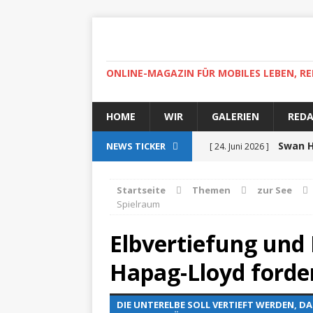
ONLINE-MAGAZIN FÜR MOBILES LEBEN, RE
HOME
WIR
GALERIEN
RED
Swan H
NEWS TICKER
[ 24. Juni 2026 ]
zertifiziert
ZUR SEE
Startseite
Themen
zur See
Spielraum
Auf r
[ 15. April 2025 ]
High-
Elbvertiefung und
[ 30. April 2022 ]
Helgoland
Hapag-Lloyd forde
ZUR SEE
Ab
[ 5. Dezember 2021 ]
DIE UNTERELBE SOLL VERTIEFT WERDEN, D