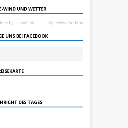
SE-WIND UND WETTER
ione by siti web ok
OpenWeatherMap
GE UNS BEI FACEBOOK
REISEKARTE
HRICHT DES TAGES