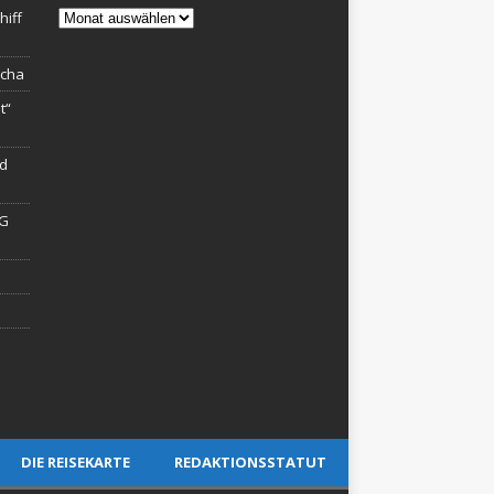
Archiv
hiff
rcha
t“
rd
AG
DIE REISEKARTE
REDAKTIONSSTATUT