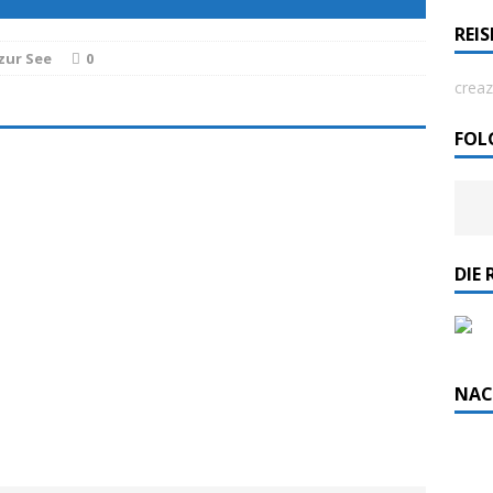
REI
zur See
0
rdlicht II“ der Emder Reederei AG „EMS“
creaz
n
ZUR SEE
FOL
DIE 
NAC