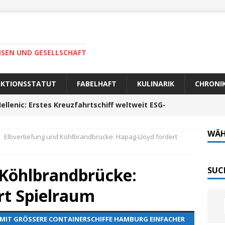
ISEN UND GESELLSCHAFT
AKTIONSSTATUT
FABELHAFT
KULINARIK
CHRONI
ellenic: Erstes Kreuzfahrtschiff weltweit ESG-
WÄH
Elbvertiefung und Köhlbrandbrücke: Hapag-Lloyd fordert
auer Fahrt zum Portela da Corcha
PORTUGAL
Tech-Katamaran MS „Nordlicht“ zurück: Auf nach
 Köhlbrandbrücke:
SUC
rt Spielraum
 sofort elektrisch: Halligbahn wird modernisiert
AMIT GRÖSSERE CONTAINERSCHIFFE HAMBURG EINFACHER E