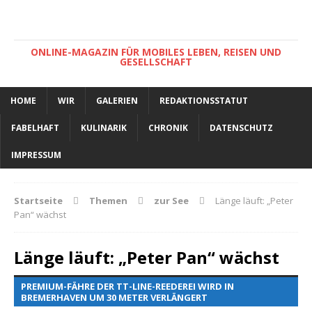
ONLINE-MAGAZIN FÜR MOBILES LEBEN, REISEN UND
GESELLSCHAFT
HOME
WIR
GALERIEN
REDAKTIONSSTATUT
FABELHAFT
KULINARIK
CHRONIK
DATENSCHUTZ
IMPRESSUM
Startseite
Themen
zur See
Länge läuft: „Peter
Pan“ wächst
Länge läuft: „Peter Pan“ wächst
PREMIUM-FÄHRE DER TT-LINE-REEDEREI WIRD IN
BREMERHAVEN UM 30 METER VERLÄNGERT