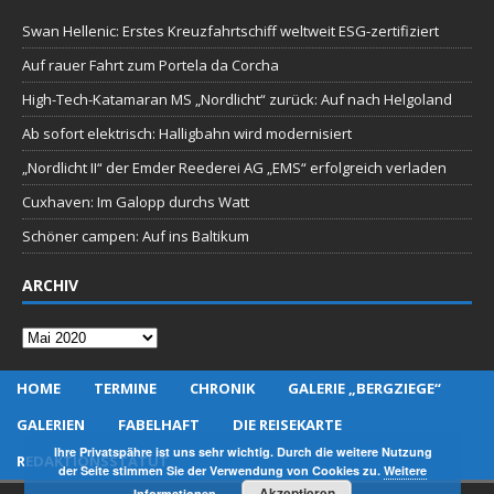
Swan Hellenic: Erstes Kreuzfahrtschiff weltweit ESG-zertifiziert
Auf rauer Fahrt zum Portela da Corcha
High-Tech-Katamaran MS „Nordlicht“ zurück: Auf nach Helgoland
Ab sofort elektrisch: Halligbahn wird modernisiert
„Nordlicht II“ der Emder Reederei AG „EMS“ erfolgreich verladen
Cuxhaven: Im Galopp durchs Watt
Schöner campen: Auf ins Baltikum
ARCHIV
Archiv
HOME
TERMINE
CHRONIK
GALERIE „BERGZIEGE“
GALERIEN
FABELHAFT
DIE REISEKARTE
Ihre Privatspähre ist uns sehr wichtig. Durch die weitere Nutzung
REDAKTIONSSTATUT
der Seite stimmen Sie der Verwendung von Cookies zu.
Weitere
Akzeptieren
Informationen