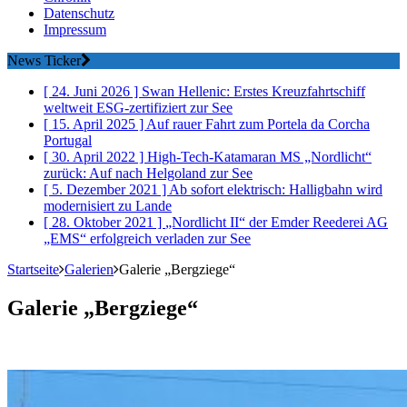
Datenschutz
Impressum
News Ticker
[ 24. Juni 2026 ]
Swan Hellenic: Erstes Kreuzfahrtschiff
weltweit ESG-zertifiziert
zur See
[ 15. April 2025 ]
Auf rauer Fahrt zum Portela da Corcha
Portugal
[ 30. April 2022 ]
High-Tech-Katamaran MS „Nordlicht“
zurück: Auf nach Helgoland
zur See
[ 5. Dezember 2021 ]
Ab sofort elektrisch: Halligbahn wird
modernisiert
zu Lande
[ 28. Oktober 2021 ]
„Nordlicht II“ der Emder Reederei AG
„EMS“ erfolgreich verladen
zur See
Startseite
Galerien
Galerie „Bergziege“
Galerie „Bergziege“