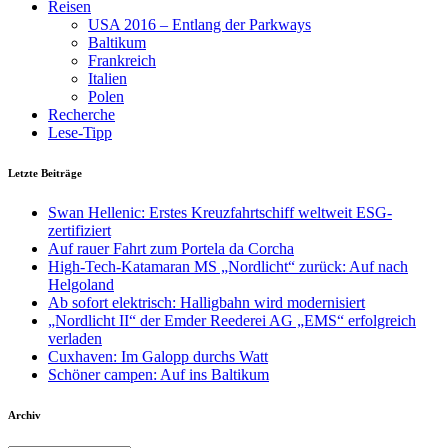
Reisen
USA 2016 – Entlang der Parkways
Baltikum
Frankreich
Italien
Polen
Recherche
Lese-Tipp
Letzte Beiträge
Swan Hellenic: Erstes Kreuzfahrtschiff weltweit ESG-
zertifiziert
Auf rauer Fahrt zum Portela da Corcha
High-Tech-Katamaran MS „Nordlicht“ zurück: Auf nach
Helgoland
Ab sofort elektrisch: Halligbahn wird modernisiert
„Nordlicht II“ der Emder Reederei AG „EMS“ erfolgreich
verladen
Cuxhaven: Im Galopp durchs Watt
Schöner campen: Auf ins Baltikum
Archiv