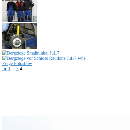
Zeige Fotoshow
◄
1
...
3
4