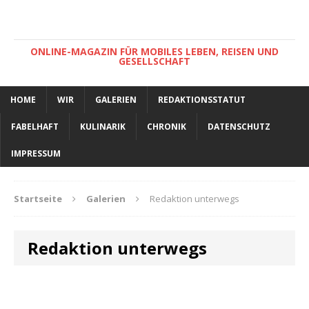
ONLINE-MAGAZIN FÜR MOBILES LEBEN, REISEN UND
GESELLSCHAFT
HOME
WIR
GALERIEN
REDAKTIONSSTATUT
FABELHAFT
KULINARIK
CHRONIK
DATENSCHUTZ
IMPRESSUM
Startseite
Galerien
Redaktion unterwegs
Redaktion unterwegs