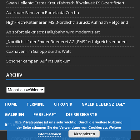
Swan Hellenic: Erstes Kreuzfahrtschiff weltweit ESG-zertifiziert
Auf rauer Fahrt zum Portela da Corcha
High-Tech-Katamaran MS „Nordlicht“ zurück: Auf nach Helgoland
Ab sofort elektrisch: Halligbahn wird modernisiert
„Nordlicht II“ der Emder Reederei AG „EMS“ erfolgreich verladen
Cuxhaven: Im Galopp durchs Watt
Schöner campen: Auf ins Baltikum
ARCHIV
Archiv
HOME
TERMINE
CHRONIK
GALERIE „BERGZIEGE“
GALERIEN
FABELHAFT
DIE REISEKARTE
Ihre Privatspähre ist uns sehr wichtig. Durch die weitere Nutzung
REDAKTIONSSTATUT
der Seite stimmen Sie der Verwendung von Cookies zu.
Weitere
Akzeptieren
Informationen
COPYRIGHT 2013-2020 WORLDWIDEONTOUR.DE BY EIDERMEDIA