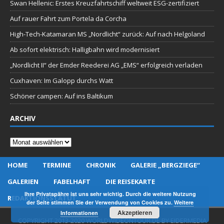
Swan Hellenic: Erstes Kreuzfahrtschiff weltweit ESG-zertifiziert
Auf rauer Fahrt zum Portela da Corcha
High-Tech-Katamaran MS „Nordlicht“ zurück: Auf nach Helgoland
Ab sofort elektrisch: Halligbahn wird modernisiert
„Nordlicht II“ der Emder Reederei AG „EMS“ erfolgreich verladen
Cuxhaven: Im Galopp durchs Watt
Schöner campen: Auf ins Baltikum
ARCHIV
Archiv
HOME
TERMINE
CHRONIK
GALERIE „BERGZIEGE“
GALERIEN
FABELHAFT
DIE REISEKARTE
Ihre Privatspähre ist uns sehr wichtig. Durch die weitere Nutzung
REDAKTIONSSTATUT
der Seite stimmen Sie der Verwendung von Cookies zu.
Weitere
Akzeptieren
Informationen
COPYRIGHT 2013-2020 WORLDWIDEONTOUR.DE BY EIDERMEDIA