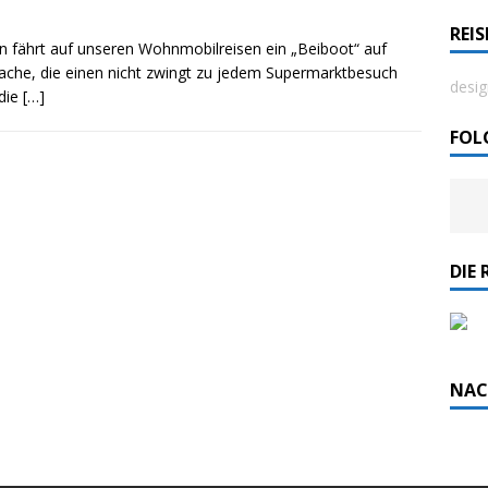
REI
en fährt auf unseren Wohnmobilreisen ein „Beiboot“ auf
rdlicht II“ der Emder Reederei AG „EMS“
 Sache, die einen nicht zwingt zu jedem Supermarktbesuch
desig
 die
[…]
n
ZUR SEE
FOL
DIE 
NAC