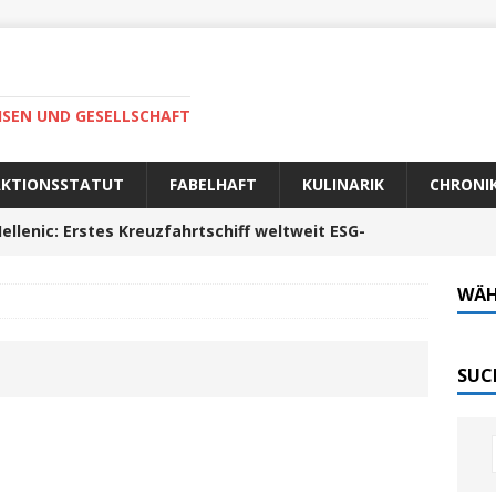
ISEN UND GESELLSCHAFT
AKTIONSSTATUT
FABELHAFT
KULINARIK
CHRONI
ellenic: Erstes Kreuzfahrtschiff weltweit ESG-
WÄH
auer Fahrt zum Portela da Corcha
PORTUGAL
Tech-Katamaran MS „Nordlicht“ zurück: Auf nach
SUC
 sofort elektrisch: Halligbahn wird modernisiert