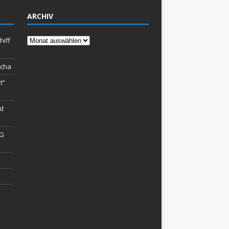
ARCHIV
Archiv
hiff
rcha
t“
rd
AG