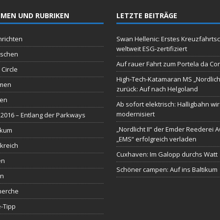
MEN UND RUBRIKEN
LETZTE BEITRÄGE
richten
Swan Hellenic: Erstes Kreuzfahrtsc
weltweit ESG-zertifiziert
schen
Auf rauer Fahrt zum Portela da Co
 Circle
High-Tech-Katamaran MS „Nordlich
men
zurück: Auf nach Helgoland
sen
Ab sofort elektrisch: Halligbahn wi
modernisiert
2016 – Entlang der Parkways
„Nordlicht II“ der Emder Reederei 
ikum
„EMS“ erfolgreich verladen
kreich
Cuxhaven: Im Galopp durchs Watt
en
Schöner campen: Auf ins Baltikum
en
herche
-Tipp