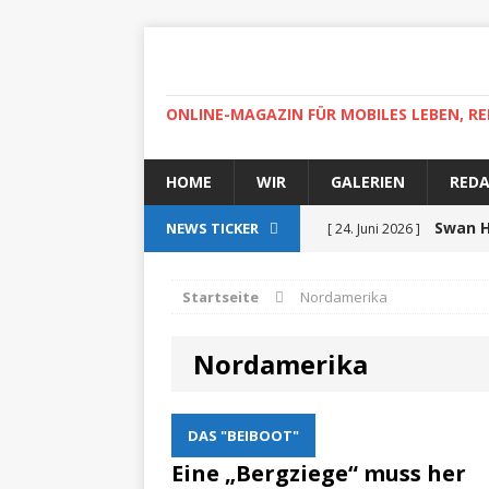
ONLINE-MAGAZIN FÜR MOBILES LEBEN, RE
HOME
WIR
GALERIEN
RED
Swan H
NEWS TICKER
[ 24. Juni 2026 ]
zertifiziert
ZUR SEE
Startseite
Nordamerika
Auf r
[ 15. April 2025 ]
Nordamerika
High-
[ 30. April 2022 ]
Helgoland
ZUR SEE
DAS "BEIBOOT"
Ab
[ 5. Dezember 2021 ]
Eine „Bergziege“ muss her