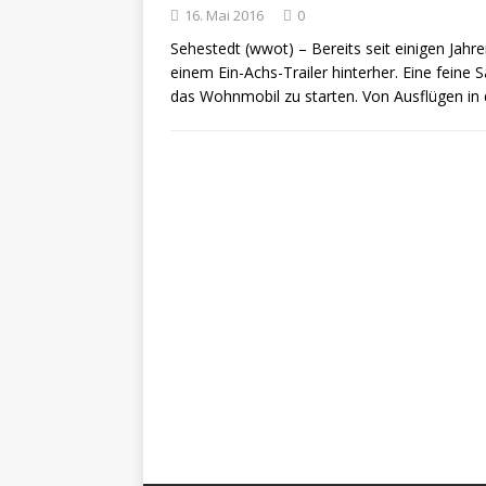
16. Mai 2016
0
ZU LANDE
Sehestedt (wwot) – Bereits seit einigen Jahr
„No
[ 28. Oktober 2021 ]
einem Ein-Achs-Trailer hinterher. Eine feine
das Wohnmobil zu starten. Von Ausflügen in
erfolgreich verlade