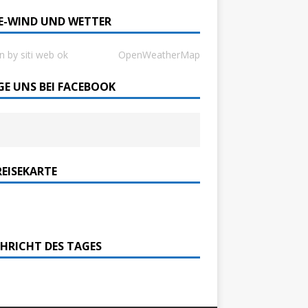
SE-WIND UND WETTER
n by siti web ok
OpenWeatherMap
GE UNS BEI FACEBOOK
REISEKARTE
HRICHT DES TAGES