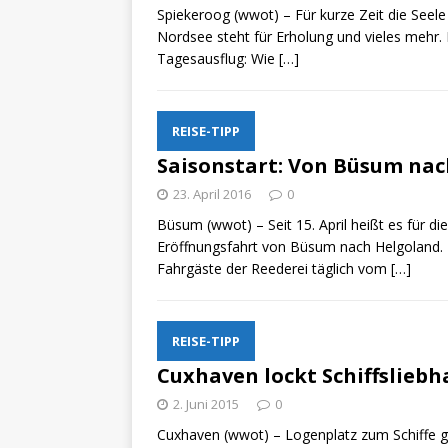
Spiekeroog (wwot) – Für kurze Zeit die Seele
Nordsee steht für Erholung und vieles mehr. B
Tagesausflug: Wie
[…]
REISE-TIPP
Saisonstart: Von Büsum na
23. April 2016
0
Büsum (wwot) – Seit 15. April heißt es für die
Eröffnungsfahrt von Büsum nach Helgoland. D
Fahrgäste der Reederei täglich vom
[…]
REISE-TIPP
Cuxhaven lockt Schiffsliebh
2. Juni 2015
0
Cuxhaven (wwot) – Logenplatz zum Schiffe g