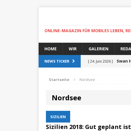
ONLINE-MAGAZIN FÜR MOBILES LEBEN, RE
HOME
WIR
GALERIEN
RED
Swan H
NEWS TICKER
[ 24. Juni 2026 ]
zertifiziert
ZUR SEE
Startseite
Nordsee
Auf r
[ 15. April 2025 ]
Nordsee
High-
[ 30. April 2022 ]
Helgoland
ZUR SEE
SIZILIEN
Ab
[ 5. Dezember 2021 ]
Sizilien 2018: Gut geplant i