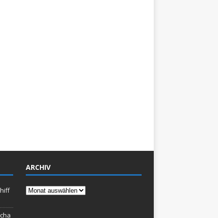
ARCHIV
Archiv
hiff
rcha