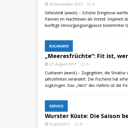
24. November 2017
ZU LANDE
0
Sehestedt (wwot) – Schöne Ereignisse werfe
„N
[ 28. Oktober 2021 ]
Pannen im Nachhinein als Vorteil. Inspiriert 
künftige Versorgungsengpässe bestimmter Gü
erfolgreich verlade
KULINARIK
„Meeresfrüchte“: Fit ist, wer
27. August 2017
0
Cuxhaven (wwot) – Zugegeben, die Struktur d
Jahrzehnten verändert. Die Fischerei hat e
zugezogen. Das „Herz“ des Hafens ist die F
SERVICE
Wurster Küste: Die Saison be
9. April 2017
0