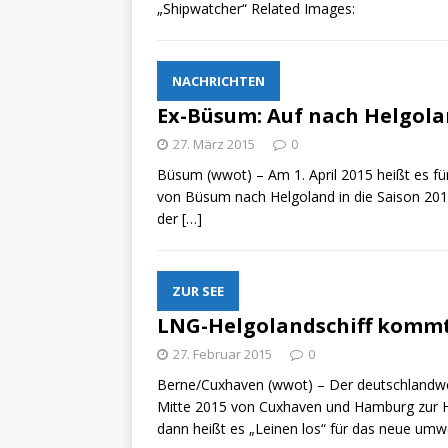
„Shipwatcher“ Related Images:
NACHRICHTEN
Ex-Büsum: Auf nach Helgol
27. März 2015
0
Büsum (wwot) – Am 1. April 2015 heißt es für
von Büsum nach Helgoland in die Saison 2015
der
[…]
ZUR SEE
LNG-Helgolandschiff kommt 
27. Februar 2015
0
Berne/Cuxhaven (wwot) – Der deutschlandweit
Mitte 2015 von Cuxhaven und Hamburg zur H
dann heißt es „Leinen los“ für das neue umw