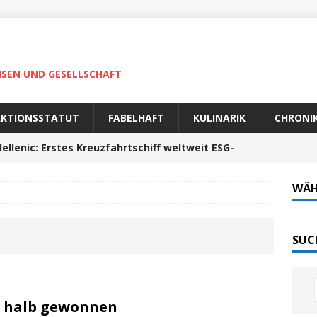
ISEN UND GESELLSCHAFT
AKTIONSSTATUT
FABELHAFT
KULINARIK
CHRONI
ellenic: Erstes Kreuzfahrtschiff weltweit ESG-
WÄH
auer Fahrt zum Portela da Corcha
PORTUGAL
Tech-Katamaran MS „Nordlicht“ zurück: Auf nach
SUC
 sofort elektrisch: Halligbahn wird modernisiert
st halb gewonnen