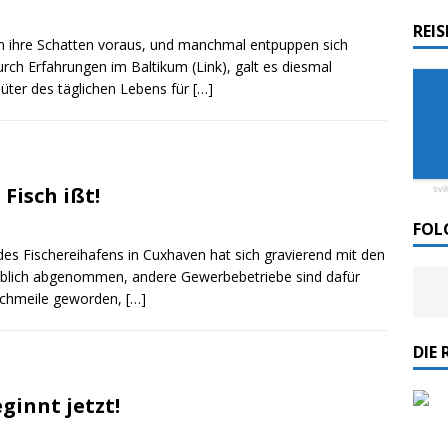
REI
n ihre Schatten voraus, und manchmal entpuppen sich
ordlicht II“ der Emder Reederei AG „EMS“
durch Erfahrungen im Baltikum (Link), galt es diesmal
ter des täglichen Lebens für
[…]
n
ZUR SEE
 Fisch ißt!
svi
FOL
es Fischereihafens in Cuxhaven hat sich gravierend mit den
rheblich abgenommen, andere Gewerbebetriebe sind dafür
ischmeile geworden,
[…]
DIE 
ginnt jetzt!