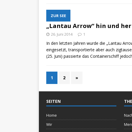
ZUR SEE
„Lantau Arrow“ hin und her
26. Juni 2014
1
In den letzten Jahren wurde die „Lantau Arr
eingesetzt, transportierte aber auch zigtaus
(25. Juni) passierte das Containerschiff jed
1
2
»
SEITEN
THE
Home
Nach
Wir
Men