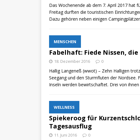
Das Wochenende ab dem 7. April 2017 hat f
Freitag durften die touristischen Einrichtu
Dazu gehören neben einigen Campingplätze
MENSCHEN
Fabelhaft: Fiede Nissen, di
18. Dezember 2016
0
Hallig Langeneß (wwot) – Zehn Halligen tro
Seegang und den Sturmfluten der Nordsee. Fü
Inseln werden bewirtschaftet. Drei von ihne
WELLNESS
Spiekeroog für Kurzentschlo
Tagesausflug
11. Juni 2016
0