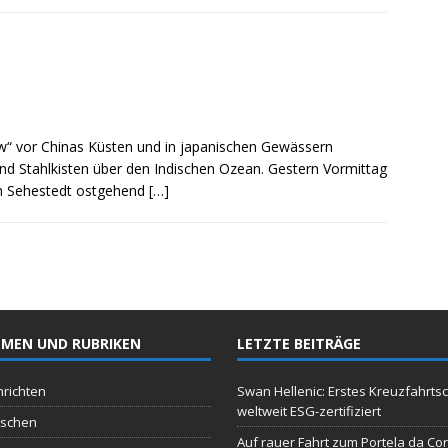
ow“ vor Chinas Küsten und in japanischen Gewässern
end Stahlkisten über den Indischen Ozean. Gestern Vormittag
och Sehestedt ostgehend
[…]
MEN UND RUBRIKEN
LETZTE BEITRÄGE
richten
Swan Hellenic: Erstes Kreuzfahrtsc
weltweit ESG-zertifiziert
schen
Auf rauer Fahrt zum Portela da Co