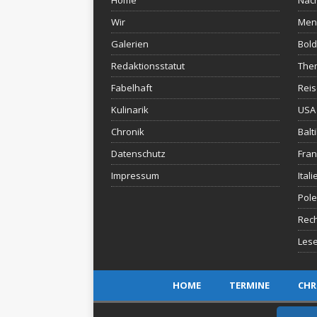
Home
Nach
Wir
Men
Galerien
Bold
Redaktionsstatut
The
Fabelhaft
Rei
Kulinarik
USA 
Chronik
Balt
Datenschutz
Fran
Impressum
Itali
Pol
Rec
Lese
HOME
TERMINE
CHR