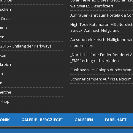
richten
Swan Hellenic: Erstes Kreuzfahrtsc
weltweit ESG-zertifiziert
schen
Auf rauer Fahrt zum Portela da Co
 Circle
High-Tech-Katamaran MS „Nordlich
men
zurück: Auf nach Helgoland
sen
Ab sofort elektrisch: Halligbahn wi
modernisiert
2016 – Entlang der Parkways
„Nordlicht II“ der Emder Reederei 
ikum
„EMS“ erfolgreich verladen
kreich
Cuxhaven: Im Galopp durchs Watt
en
Schöner campen: Auf ins Baltikum
en
herche
-Tipp
ONIK
GALERIE „BERGZIEGE“
GALERIEN
FABELHAFT