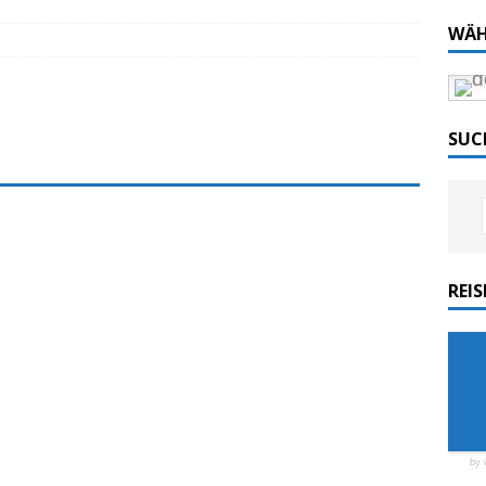
WÄH
ordlicht II“ der Emder Reederei AG „EMS“
n
ZUR SEE
SUC
ellenic: Erstes Kreuzfahrtschiff weltweit ESG-
auer Fahrt zum Portela da Corcha
PORTUGAL
REI
Tech-Katamaran MS „Nordlicht“ zurück: Auf nach
by 