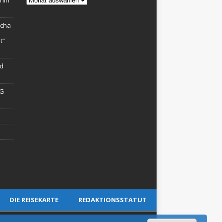
hiff
rcha
t“
rd
AG
DIE REISEKARTE
REDAKTIONSSTATUT