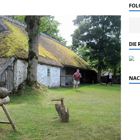
FOL
DIE 
NAC