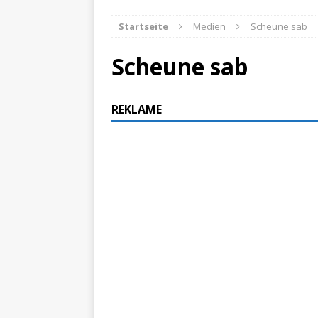
ZU LANDE
Startseite
Medien
Scheune sab
„N
[ 28. Oktober 2021 ]
Scheune sab
erfolgreich verlade
Swan H
[ 24. Juni 2026 ]
REKLAME
zertifiziert
ZUR SEE
Auf r
[ 15. April 2025 ]
High-
[ 30. April 2022 ]
Helgoland
ZUR SEE