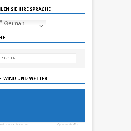
LEN SIE IHRE SPRACHE
German
HE
SE-WIND UND WETTER
web agency siti web ok
OpenWeatherMap