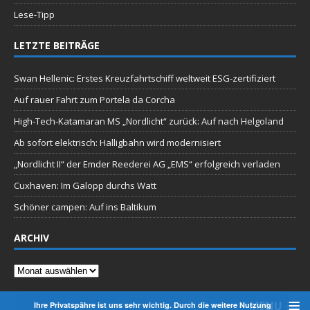
Lese-Tipp
LETZTE BEITRÄGE
Swan Hellenic: Erstes Kreuzfahrtschiff weltweit ESG-zertifiziert
Auf rauer Fahrt zum Portela da Corcha
High-Tech-Katamaran MS „Nordlicht“ zurück: Auf nach Helgoland
Ab sofort elektrisch: Halligbahn wird modernisiert
„Nordlicht II“ der Emder Reederei AG „EMS“ erfolgreich verladen
Cuxhaven: Im Galopp durchs Watt
Schöner campen: Auf ins Baltikum
ARCHIV
Archiv
MENU
Ihre Privatspähre ist uns sehr wichtig. Durch die weitere Nutzung