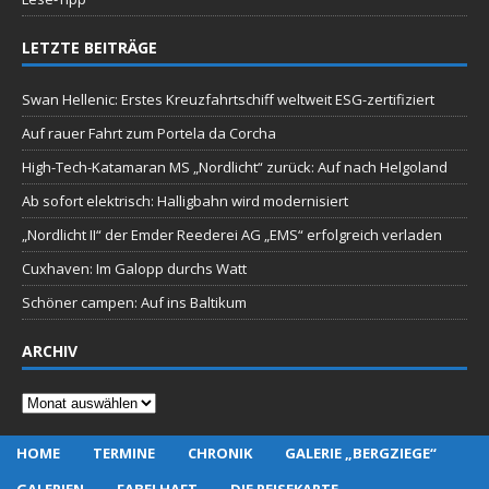
LETZTE BEITRÄGE
Swan Hellenic: Erstes Kreuzfahrtschiff weltweit ESG-zertifiziert
Auf rauer Fahrt zum Portela da Corcha
High-Tech-Katamaran MS „Nordlicht“ zurück: Auf nach Helgoland
Ab sofort elektrisch: Halligbahn wird modernisiert
„Nordlicht II“ der Emder Reederei AG „EMS“ erfolgreich verladen
Cuxhaven: Im Galopp durchs Watt
Schöner campen: Auf ins Baltikum
ARCHIV
Archiv
HOME
TERMINE
CHRONIK
GALERIE „BERGZIEGE“
GALERIEN
FABELHAFT
DIE REISEKARTE