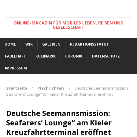
ONLINE-MAGAZIN FÜR MOBILES LEBEN, REISEN UND
GESELLSCHAFT
HOME
WIR
GALERIEN
REDAKTIONSSTATUT
FABELHAFT
KULINARIK
CHRONIK
DATENSCHUTZ
IMPRESSUM
Startseite
Nachrichten
Deutsche Seemannsmission:
Seafarers‘ Lounge“ am Kieler Kreuzfahrtterminal eröffnet
Deutsche Seemannsmission:
Seafarers‘ Lounge“ am Kieler
Kreuzfahrtterminal eröffnet