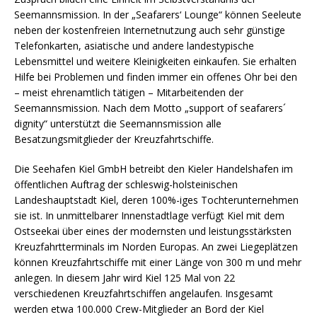
Seemannsmission. In der „Seafarers‘ Lounge“ können Seeleute
neben der kostenfreien Internetnutzung auch sehr günstige
Telefonkarten, asiatische und andere landestypische
Lebensmittel und weitere Kleinigkeiten einkaufen. Sie erhalten
Hilfe bei Problemen und finden immer ein offenes Ohr bei den
– meist ehrenamtlich tätigen – Mitarbeitenden der
Seemannsmission. Nach dem Motto „support of seafarers´
dignity“ unterstützt die Seemannsmission alle
Besatzungsmitglieder der Kreuzfahrtschiffe.
Die Seehafen Kiel GmbH betreibt den Kieler Handelshafen im
öffentlichen Auftrag der schleswig-holsteinischen
Landeshauptstadt Kiel, deren 100%-iges Tochterunternehmen
sie ist. In unmittelbarer Innenstadtlage verfügt Kiel mit dem
Ostseekai über eines der modernsten und leistungsstärksten
Kreuzfahrtterminals im Norden Europas. An zwei Liegeplätzen
können Kreuzfahrtschiffe mit einer Länge von 300 m und mehr
anlegen. In diesem Jahr wird Kiel 125 Mal von 22
verschiedenen Kreuzfahrtschiffen angelaufen. Insgesamt
werden etwa 100.000 Crew-Mitglieder an Bord der Kiel