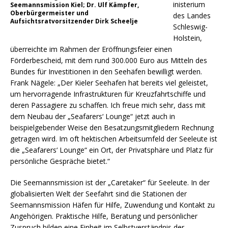
inisterium
Seemannsmission Kiel; Dr. Ulf Kämpfer,
Oberbürgermeister und
des Landes
Aufsichtsratvorsitzender Dirk Scheelje
Schleswig-
Holstein,
überreichte im Rahmen der Eröffnungsfeier einen
Förderbescheid, mit dem rund 300.000 Euro aus Mitteln des
Bundes für Investitionen in den Seehäfen bewilligt werden.
Frank Nägele: „Der Kieler Seehafen hat bereits viel geleistet,
um hervorragende Infrastrukturen für Kreuzfahrtschiffe und
deren Passagiere zu schaffen. Ich freue mich sehr, dass mit
dem Neubau der „Seafarers‘ Lounge“ jetzt auch in
beispielgebender Weise den Besatzungsmitgliedern Rechnung
getragen wird. Im oft hektischen Arbeitsumfeld der Seeleute ist
die „Seafarers‘ Lounge“ ein Ort, der Privatsphäre und Platz für
persönliche Gespräche bietet.“
Die Seemannsmission ist der „Caretaker“ für Seeleute. In der
globalisierten Welt der Seefahrt sind die Stationen der
Seemannsmission Häfen für Hilfe, Zuwendung und Kontakt zu
Angehörigen. Praktische Hilfe, Beratung und persönlicher
Zuspruch bilden eine Einheit im Selbstverständnis der