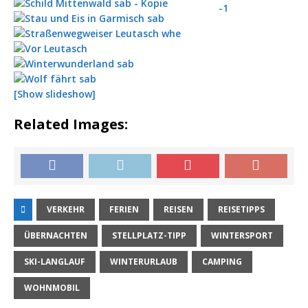
[Show slideshow]
Related Images:
VERKEHR
FERIEN
REISEN
REISETIPPS
ÜBERNACHTEN
STELLPLATZ-TIPP
WINTERSPORT
SKI-LANGLAUF
WINTERURLAUB
CAMPING
WOHNMOBIL