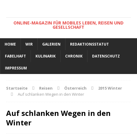
ONLINE-MAGAZIN FÜR MOBILES LEBEN, REISEN UND
GESELLSCHAFT
HOME
WIR
GALERIEN
REDAKTIONSSTATUT
FABELHAFT
KULINARIK
CHRONIK
DATENSCHUTZ
IMPRESSUM
Startseite
Reisen
Österreich
2015 Winter
Auf schlanken Wegen in den Winter
Auf schlanken Wegen in den
Winter