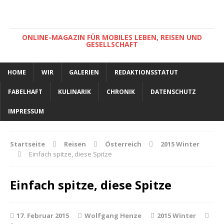
ONLINE-MAGAZIN FÜR MOBILES LEBEN, REISEN UND
GESELLSCHAFT
HOME
WIR
GALERIEN
REDAKTIONSSTATUT
FABELHAFT
KULINARIK
CHRONIK
DATENSCHUTZ
IMPRESSUM
Startseite
Reisen
Österreich
2015 Winter
Einfach spitze, diese Spitze
Einfach spitze, diese Spitze
17. Februar 2015
Wolfgang Henze
2015 Winter