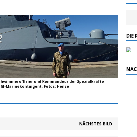
DIE 
NAC
hwimmeroffizier und Kommandeur der Spezialkräfte
ifil-Marinekontingent. Fotos: Henze
NÄCHSTES BILD