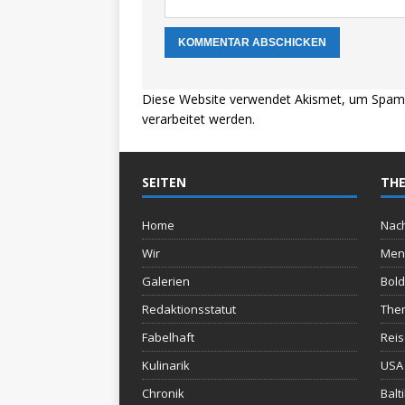
Diese Website verwendet Akismet, um Spam 
verarbeitet werden.
SEITEN
THE
Home
Nach
Wir
Men
Galerien
Bold
Redaktionsstatut
The
Fabelhaft
Rei
Kulinarik
USA 
Chronik
Balt