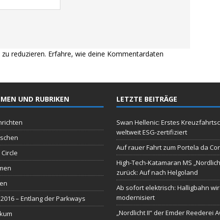
zu reduzieren.
Erfahre, wie deine Kommentardaten
MEN UND RUBRIKEN
LETZTE BEITRÄGE
richten
Swan Hellenic: Erstes Kreuzfahrtsc
weltweit ESG-zertifiziert
schen
Auf rauer Fahrt zum Portela da Co
 Circle
High-Tech-Katamaran MS „Nordlich
men
zurück: Auf nach Helgoland
sen
Ab sofort elektrisch: Halligbahn wi
modernisiert
2016 – Entlang der Parkways
„Nordlicht II“ der Emder Reederei 
ikum