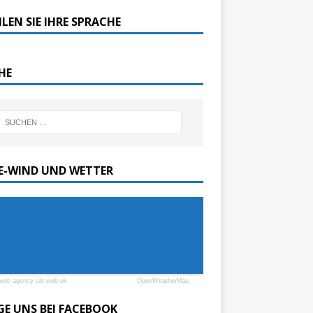
LEN SIE IHRE SPRACHE
HE
SE-WIND UND WETTER
web agency siti web ok
OpenWeatherMap
GE UNS BEI FACEBOOK