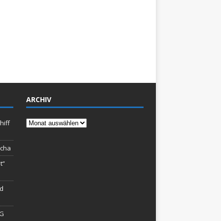
ARCHIV
Archiv
hiff
rcha
t“
rd
AG