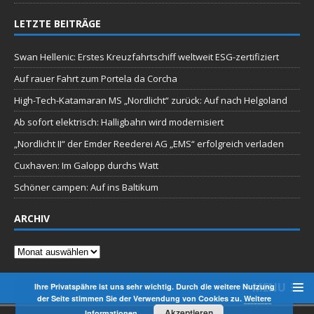
LETZTE BEITRÄGE
Swan Hellenic: Erstes Kreuzfahrtschiff weltweit ESG-zertifiziert
Auf rauer Fahrt zum Portela da Corcha
High-Tech-Katamaran MS „Nordlicht“ zurück: Auf nach Helgoland
Ab sofort elektrisch: Halligbahn wird modernisiert
„Nordlicht II“ der Emder Reederei AG „EMS“ erfolgreich verladen
Cuxhaven: Im Galopp durchs Watt
Schöner campen: Auf ins Baltikum
ARCHIV
Archiv
MENU
Ihre Privatspähre ist uns sehr wichtig. Durch die weitere Nutzung
der Seite stimmen Sie der Verwendung von Cookies zu.
Weitere
Akzeptieren
Informationen