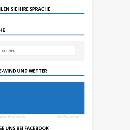
LEN SIE IHRE SPRACHE
HE
SE-WIND UND WETTER
azione by siti web ok
OpenWeatherMap
GE UNS BEI FACEBOOK