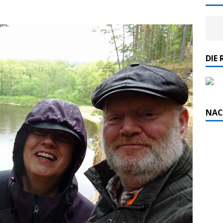
DIE 
NAC