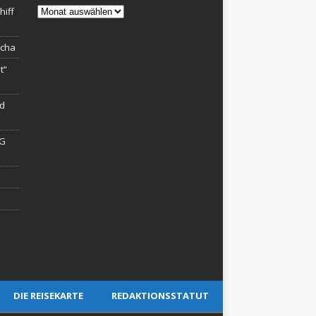
Archiv
hiff
rcha
t“
rd
AG
DIE REISEKARTE
REDAKTIONSSTATUT