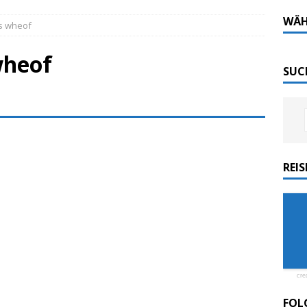
Tech-Katamaran MS „Nordlicht“ zurück: Auf nach
WÄH
tis wheof
 wheof
 sofort elektrisch: Halligbahn wird modernisiert
SUC
ordlicht II“ der Emder Reederei AG „EMS“
n
ZUR SEE
REI
ellenic: Erstes Kreuzfahrtschiff weltweit ESG-
cre
FOL