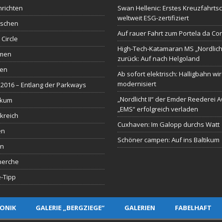
richten
Swan Hellenic: Erstes Kreuzfahrtsc
weltweit ESG-zertifiziert
schen
Auf rauer Fahrt zum Portela da Co
 Circle
High-Tech-Katamaran MS „Nordlich
men
zurück: Auf nach Helgoland
sen
Ab sofort elektrisch: Halligbahn wi
modernisiert
2016 – Entlang der Parkways
„Nordlicht II“ der Emder Reederei 
ikum
„EMS“ erfolgreich verladen
kreich
Cuxhaven: Im Galopp durchs Watt
en
Schöner campen: Auf ins Baltikum
en
herche
-Tipp
ONIK
GALERIE „BERGZIEGE“
GALERIEN
FABELHAFT