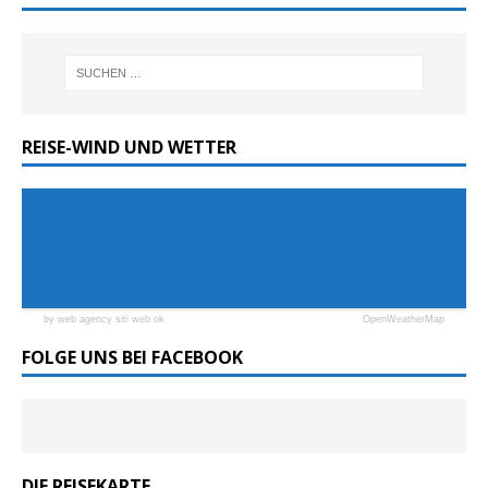
REISE-WIND UND WETTER
by web agency siti web ok
OpenWeatherMap
FOLGE UNS BEI FACEBOOK
DIE REISEKARTE