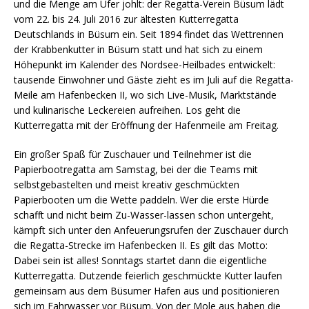
und die Menge am Ufer johlt: der Regatta-Verein Büsum lädt
vom 22. bis 24. Juli 2016 zur ältesten Kutterregatta
Deutschlands in Büsum ein. Seit 1894 findet das Wettrennen
der Krabbenkutter in Büsum statt und hat sich zu einem
Höhepunkt im Kalender des Nordsee-Heilbades entwickelt:
tausende Einwohner und Gäste zieht es im Juli auf die Regatta-
Meile am Hafenbecken II, wo sich Live-Musik, Marktstände
und kulinarische Leckereien aufreihen. Los geht die
Kutterregatta mit der Eröffnung der Hafenmeile am Freitag.
Ein großer Spaß für Zuschauer und Teilnehmer ist die
Papierbootregatta am Samstag, bei der die Teams mit
selbstgebastelten und meist kreativ geschmückten
Papierbooten um die Wette paddeln. Wer die erste Hürde
schafft und nicht beim Zu-Wasser-lassen schon untergeht,
kämpft sich unter den Anfeuerungsrufen der Zuschauer durch
die Regatta-Strecke im Hafenbecken II. Es gilt das Motto:
Dabei sein ist alles! Sonntags startet dann die eigentliche
Kutterregatta. Dutzende feierlich geschmückte Kutter laufen
gemeinsam aus dem Büsumer Hafen aus und positionieren
sich im Fahrwasser vor Büsum. Von der Mole aus haben die