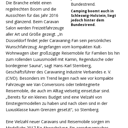
Die Branche erlebt einen
regelrechten Boom und die
Camping boomt auch in
Aussichten für das Jahr 2016
Schleswig-Holstein, liegt
jedoch hinter dem
sind glänzend. Beim Caravan
Bundestrend.
Salon werden Freizeitfahrzeuge
aller Art und Größe gezeigt. „In
Düsseldorf findet jeder Caravaning-Fan sein persönliches
Wunschfahrzeug: Angefangen vom kompakten Kult-
Wohnwagen über großzügige Reisemobile für Familien bis hin
zum rollenden Luxusmodell mit Kamin, Regendusche oder
bordeigener Sauna“, sagt Hans-Karl Sternberg,
Geschäftsführer des Caravaning Industrie Verbandes e. V.
(CIVD). Besonders im Trend liegen nach wie vor kompakte
Fahrzeuge wie Van Conversions oder teilintegrierte
Reisemobile, die auch im Alltag vielseitig einsetzbar sind.
„Bereits für ein kleines Budget sind eine Vielzahl von
Einsteigermodellen zu haben und nach oben sind in der
Luxusklasse kaum Grenzen gesetzt“, so Sternberg.
Eine Vielzahl neuer Caravans und Reisemobile sorgen im
Modelljahr 2017 für Abwechslung. Ein aerodynamisches