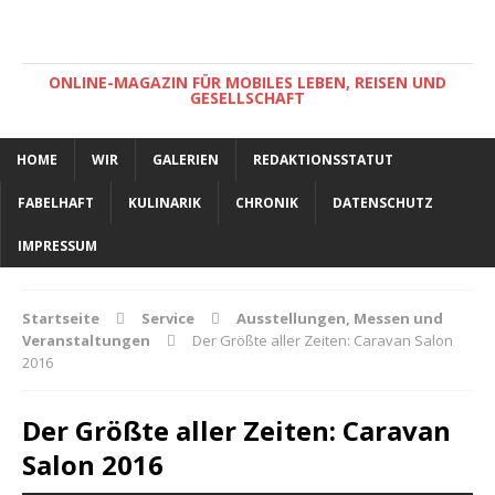
ONLINE-MAGAZIN FÜR MOBILES LEBEN, REISEN UND
GESELLSCHAFT
HOME
WIR
GALERIEN
REDAKTIONSSTATUT
FABELHAFT
KULINARIK
CHRONIK
DATENSCHUTZ
IMPRESSUM
Startseite
Service
Ausstellungen, Messen und
Veranstaltungen
Der Größte aller Zeiten: Caravan Salon
2016
Der Größte aller Zeiten: Caravan
Salon 2016