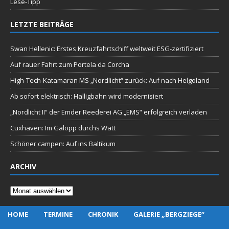
Lese-Tipp
LETZTE BEITRÄGE
Swan Hellenic: Erstes Kreuzfahrtschiff weltweit ESG-zertifiziert
Auf rauer Fahrt zum Portela da Corcha
High-Tech-Katamaran MS „Nordlicht“ zurück: Auf nach Helgoland
Ab sofort elektrisch: Halligbahn wird modernisiert
„Nordlicht II“ der Emder Reederei AG „EMS“ erfolgreich verladen
Cuxhaven: Im Galopp durchs Watt
Schöner campen: Auf ins Baltikum
ARCHIV
Archiv
HOME
TERMINE
CHRONIK
GALERIE „BERGZIEGE“