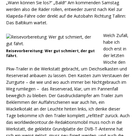
„Wann können Sie los?“ „Bald!“ Am kommenden Samstag
werden also die Räder rollen, entweder zuerst nach Kiel zur
Klaipeda-Fähre oder direkt auf die Autobahn Richtung Tallinn:
Das Baltikum wartet.
Welch Zufall,
habe ich
doch erst in
Reisevorbereitung: Wer gut schmiert, der gut
der letzten
fährt.
Woche den
Pkw-Trailer in die Werkstatt gebracht, um Deichselkasten und
Reserverad anbauen zu lassen. Den Kasten zum Verstauen der
Zurrgurte – die wie und wo auch immer bei Nichtgebrauch im
Weg rumliegen – das Reserverad, klar, um im Pannenfall
beweglich zu bleiben. Der Gasdruckdämpfer am Trailer zum
Beklemmen der Auffahrschienen war auch hin, ein
Wackelkotakt an der Leuchte hinten links, ich denke dieser
Tage bekomme ich den Trailer komplett „refitted“ zurück. Auch
das worldwideontour.de-Redaktionsmobil muss noch in die
Werkstatt, die geklebte Grundplatte der DVB-T-Antenne hat
sich ein wenig gelöst, muss neu fixiert werden, und auch die