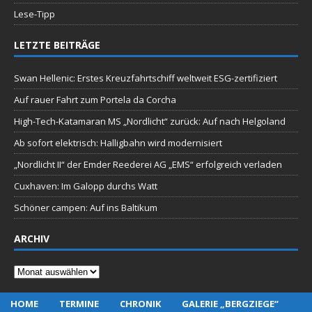
Lese-Tipp
LETZTE BEITRÄGE
Swan Hellenic: Erstes Kreuzfahrtschiff weltweit ESG-zertifiziert
Auf rauer Fahrt zum Portela da Corcha
High-Tech-Katamaran MS „Nordlicht“ zurück: Auf nach Helgoland
Ab sofort elektrisch: Halligbahn wird modernisiert
„Nordlicht II“ der Emder Reederei AG „EMS“ erfolgreich verladen
Cuxhaven: Im Galopp durchs Watt
Schöner campen: Auf ins Baltikum
ARCHIV
Archiv
HOME
TERMINE
CHRONIK
GALERIE „BERGZIEGE“