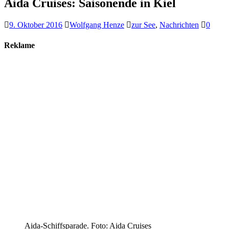
Aida Cruises: Saisonende in Kiel
9. Oktober 2016
Wolfgang Henze
zur See
,
Nachrichten
0
Reklame
Aida-Schiffsparade. Foto: Aida Cruises