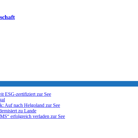
schaft
it ESG-zertifiziert
zur See
gal
k: Auf nach Helgoland
zur See
dernisiert
zu Lande
EMS“ erfolgreich verladen
zur See