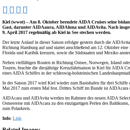
Kiel (wwot) – Am 8. Oktober beendete AIDA Cruises seine bislang
Gast, darunter AIDAaura, AIDAluna und AIDAvita. Nach insges
9. April 2017 regelmäßig ab Kiel in See stechen werden.
Der letzte Anlauf in dieser Saison erfolgte gestern durch die AIDAvi
Richtung Hamburg auf und startet anschließend am 12. Oktober ein
Florida und Karibik kreuzen, sowie die Südstaaten und Mexiko anste
Neben vielfältigen Routen in Richtung Ostsee, Norwegen, Island od
Touren, brachte die diesjährige Kreuzfahrtsaison in Kiel für AIDA C
eines AIDA Schiffes in der schleswig-holsteinischen Landeshauptstadt
In der Saison 2017 wird Kiel wieder zum Basishafen für drei Schiff
Mai 2017 zum ersten Mal fest. Drittes Schiff im Bunde ist AIDAcara (
AIDAcara und AIDAvita werden im Rahmen des neuen AIDA Selection 
Ostseereise mit AIDAcara zu den einzigartigen Perlen des Baltikum
zum Polarkreis.
Info
:
Link
Related Images: