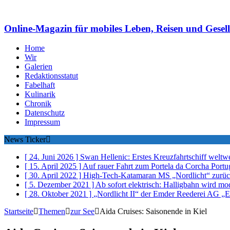
Online-Magazin für mobiles Leben, Reisen und Gesell
Home
Wir
Galerien
Redaktionsstatut
Fabelhaft
Kulinarik
Chronik
Datenschutz
Impressum
News Ticker
[ 24. Juni 2026 ]
Swan Hellenic: Erstes Kreuzfahrtschiff weltwe
[ 15. April 2025 ]
Auf rauer Fahrt zum Portela da Corcha
Portu
[ 30. April 2022 ]
High-Tech-Katamaran MS „Nordlicht“ zurüc
[ 5. Dezember 2021 ]
Ab sofort elektrisch: Halligbahn wird mo
[ 28. Oktober 2021 ]
„Nordlicht II“ der Emder Reederei AG „
Startseite
Themen
zur See
Aida Cruises: Saisonende in Kiel