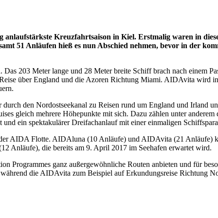
 anlaufstärkste Kreuzfahrtsaison in Kiel. Erstmalig waren in dies
amt 51 Anläufen hieß es nun Abschied nehmen, bevor in der kom
ta. Das 203 Meter lange und 28 Meter breite Schiff brach nach einem P
e Reise über England und die Azoren Richtung Miami. AIDAvita wird 
uern.
er durch den Nordostseekanal zu Reisen rund um England und Irland u
ruises gleich mehrere Höhepunkte mit sich. Dazu zählen unter anderem
 und ein spektakulärer Dreifachanlauf mit einer einmaligen Schiffspara
e der AIDA Flotte. AIDAluna (10 Anläufe) und AIDAvita (21 Anläufe) 
12 Anläufe), die bereits am 9. April 2017 im Seehafen erwartet wird.
Programmes ganz außergewöhnliche Routen anbieten und für besonder
s, während die AIDAvita zum Beispiel auf Erkundungsreise Richtung 