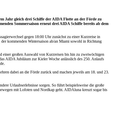
em Jahr gleich drei Schiffe der AIDA Flotte an der Förde zu
menden Sommersaison erneut drei AIDA Schiffe bereits ab dem
assagierwechsel gegen 18:00 Uhr zunächst zu einer Kurzreise in
in der kommenden Wintersaison ab/an Miami sowohl in Richtung
nd einer großen Auswahl von Kurzreisen bis hin zu zweiwöchigen
 das AIDA Jubiläum zur Kieler Woche anlässlich des 250. Anlaufs
de.
kehren dabei an die Förde zurück und machen jeweils am 18. und 23.
e Urlaubserlebnisse sorgen. So führt beispielsweise die große
Norwegen mit Lofoten und Nordkap geht. AIDAluna kreuzt sogar bis