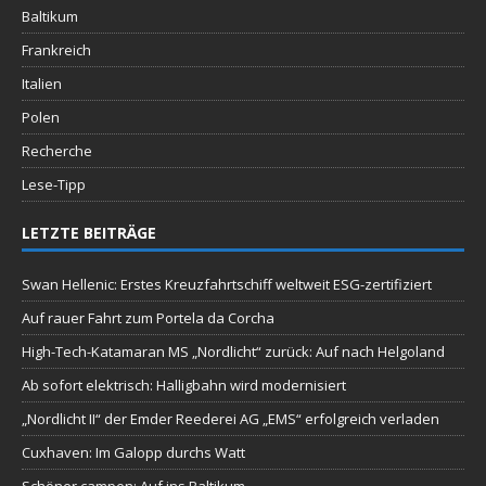
Baltikum
Frankreich
Italien
Polen
Recherche
Lese-Tipp
LETZTE BEITRÄGE
Swan Hellenic: Erstes Kreuzfahrtschiff weltweit ESG-zertifiziert
Auf rauer Fahrt zum Portela da Corcha
High-Tech-Katamaran MS „Nordlicht“ zurück: Auf nach Helgoland
Ab sofort elektrisch: Halligbahn wird modernisiert
„Nordlicht II“ der Emder Reederei AG „EMS“ erfolgreich verladen
Cuxhaven: Im Galopp durchs Watt
Schöner campen: Auf ins Baltikum