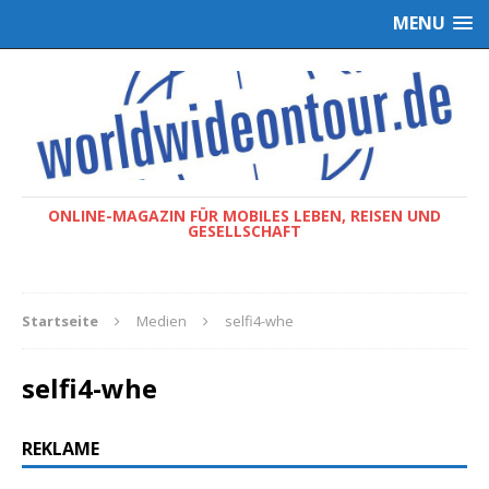
MENU
ONLINE-MAGAZIN FÜR MOBILES LEBEN, REISEN UND
GESELLSCHAFT
Startseite
Medien
selfi4-whe
selfi4-whe
REKLAME