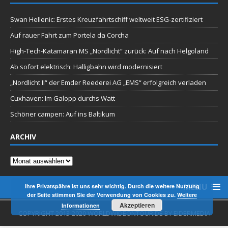
Swan Hellenic: Erstes Kreuzfahrtschiff weltweit ESG-zertifiziert
Auf rauer Fahrt zum Portela da Corcha
High-Tech-Katamaran MS „Nordlicht“ zurück: Auf nach Helgoland
Ab sofort elektrisch: Halligbahn wird modernisiert
„Nordlicht II“ der Emder Reederei AG „EMS“ erfolgreich verladen
Cuxhaven: Im Galopp durchs Watt
Schöner campen: Auf ins Baltikum
ARCHIV
Archiv
MENU
Ihre Privatspähre ist uns sehr wichtig. Durch die weitere Nutzung
der Seite stimmen Sie der Verwendung von Cookies zu.
Weitere
Akzeptieren
Informationen
COPYRIGHT 2013-2020 WORLDWIDEONTOUR.DE BY EIDERMEDIA