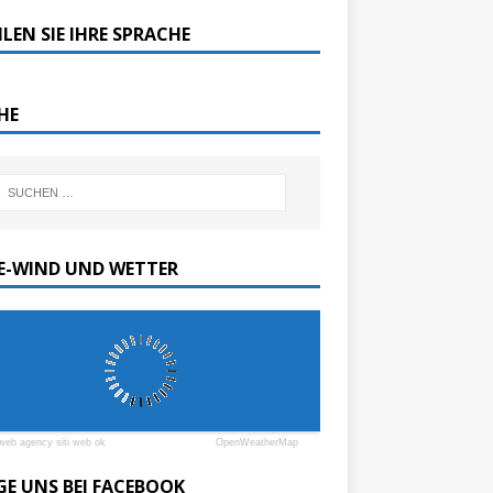
LEN SIE IHRE SPRACHE
HE
SE-WIND UND WETTER
web agency siti web ok
OpenWeatherMap
GE UNS BEI FACEBOOK