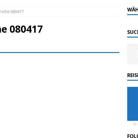
Tech-Katamaran MS „Nordlicht“ zurück: Auf nach
WÄH
d whe 080417
he 080417
 sofort elektrisch: Halligbahn wird modernisiert
SUC
ordlicht II“ der Emder Reederei AG „EMS“
n
ZUR SEE
REI
ellenic: Erstes Kreuzfahrtschiff weltweit ESG-
by 
FOL