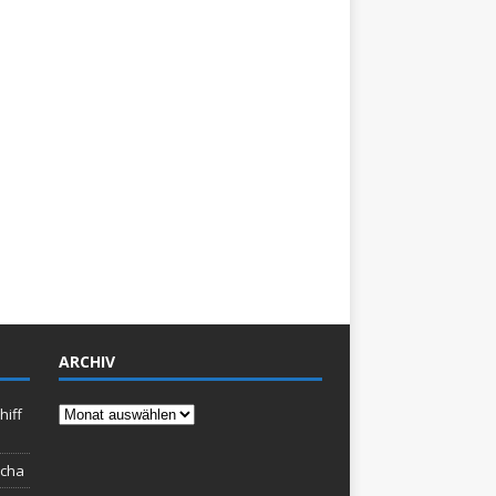
ARCHIV
Archiv
hiff
rcha