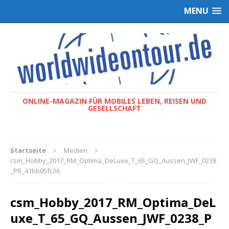
MENU
ONLINE-MAGAZIN FÜR MOBILES LEBEN, REISEN UND
GESELLSCHAFT
Startseite
Medien
csm_Hobby_2017_RM_Optima_DeLuxe_T_65_GQ_Aussen_JWF_0238
_PR_41bb05fc36
csm_Hobby_2017_RM_Optima_DeL
uxe_T_65_GQ_Aussen_JWF_0238_P