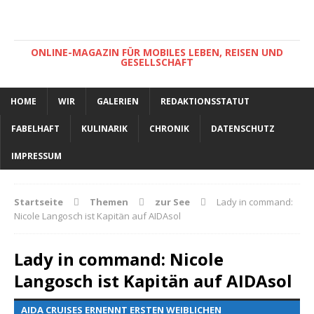
ONLINE-MAGAZIN FÜR MOBILES LEBEN, REISEN UND
GESELLSCHAFT
HOME
WIR
GALERIEN
REDAKTIONSSTATUT
FABELHAFT
KULINARIK
CHRONIK
DATENSCHUTZ
IMPRESSUM
Startseite
Themen
zur See
Lady in command:
Nicole Langosch ist Kapitän auf AIDAsol
Lady in command: Nicole
Langosch ist Kapitän auf AIDAsol
AIDA CRUISES ERNENNT ERSTEN WEIBLICHEN