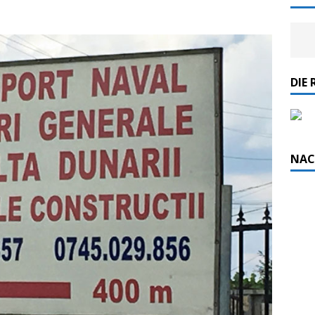
DIE 
NAC