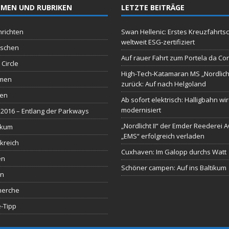
MEN UND RUBRIKEN
LETZTE BEITRÄGE
richten
Swan Hellenic: Erstes Kreuzfahrtsc
weltweit ESG-zertifiziert
schen
Auf rauer Fahrt zum Portela da Co
 Circle
High-Tech-Katamaran MS „Nordlich
men
zurück: Auf nach Helgoland
sen
Ab sofort elektrisch: Halligbahn wi
modernisiert
2016 – Entlang der Parkways
„Nordlicht II“ der Emder Reederei 
ikum
„EMS“ erfolgreich verladen
kreich
Cuxhaven: Im Galopp durchs Watt
en
Schöner campen: Auf ins Baltikum
en
herche
-Tipp