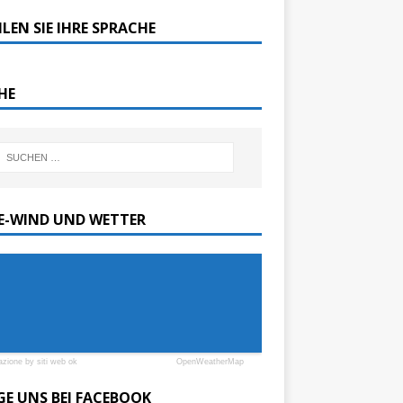
LEN SIE IHRE SPRACHE
HE
SE-WIND UND WETTER
azione by siti web ok
OpenWeatherMap
GE UNS BEI FACEBOOK