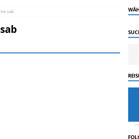
Tech-Katamaran MS „Nordlicht“ zurück: Auf nach
WÄH
hre sab
 sab
 sofort elektrisch: Halligbahn wird modernisiert
SUC
ordlicht II“ der Emder Reederei AG „EMS“
n
ZUR SEE
REI
ellenic: Erstes Kreuzfahrtschiff weltweit ESG-
cre
FOL