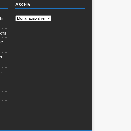
ARCHIV
Archiv
hiff
rcha
t“
rd
AG