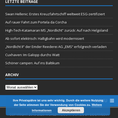
LETZTE BEITRÄGE
Swan Hellenic: Erstes Kreuzfahrtschiff weltweit ESG-zertifiziert
Auf rauer Fahrt zum Portela da Corcha
High-Tech-Katamaran MS „Nordlicht“ zurück: Auf nach Helgoland
Ab sofort elektrisch: Halligbahn wird modernisiert
„Nordlicht II“ der Emder Reederei AG „EMS“ erfolgreich verladen
Cuxhaven: Im Galopp durchs Watt
Schöner campen: Auf ins Baltikum
ARCHIV
Archiv
MENU
Ihre Privatspähre ist uns sehr wichtig. Durch die weitere Nutzung
der Seite stimmen Sie der Verwendung von Cookies zu.
Weitere
Akzeptieren
Informationen
COPYRIGHT 2013-2020 WORLDWIDEONTOUR.DE BY EIDERMEDIA