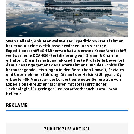
Swan Hellenic, Anbieter weltweiter Expeditions-Kreuzfahrten,
hat erneut seine Weltklasse bewiesen. Das 5-Sterne-
Expeditionsschiff »SH Minerva« hat als erstes Kreuzfahrtschiff
weltweit eine DCA-ESG-Zertifizierung von Dream & Charme
erhalten. Die international akkreditierte Prüfstelle bewertet
damit das Engagement des Unternehmens und des Schiffs für
herausragende Leistungen in den Bereichen Umwelt, Soziales
und Unternehmensführung. Die auf der Helsinki Shipyard Oy
erbaute »SH Minerva« verkörpert eine neue Generation von
Expeditions-Kreuzfahrtschiffen mit fortschrittlicher
Technologie für geringen Treibstoffverbrauch. Foto: Swan
Hellenic
REKLAME
ZURÜCK ZUM ARTIKEL