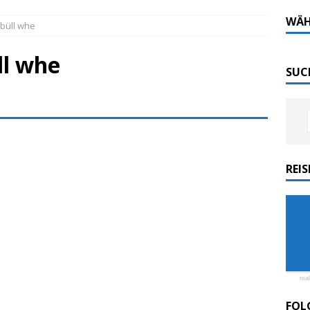
Tech-Katamaran MS „Nordlicht“ zurück: Auf nach
WÄH
ebüll whe
ll whe
 sofort elektrisch: Halligbahn wird modernisiert
SUC
ordlicht II“ der Emder Reederei AG „EMS“
n
ZUR SEE
REI
ellenic: Erstes Kreuzfahrtschiff weltweit ESG-
rea
FOL