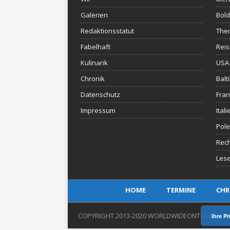
Galerien
Bold
Redaktionsstatut
The
Fabelhaft
Rei
Kulinarik
USA 
Chronik
Balt
Datenschutz
Fran
Impressum
Itali
Pol
Rec
Lese
HOME
TERMINE
CHR
COPYRIGHT 2013-2020 WORLDWIDEONTOUR.DE B
Ihre P