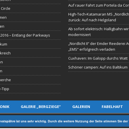
Auf rauer Fahrt zum Portela da Co
 Circle
High-Tech-Katamaran MS „Nordlich
men
zurück: Auf nach Helgoland
sen
Ab sofort elektrisch: Halligbahn wi
modernisiert
2016 – Entlang der Parkways
„Nordlicht II“ der Emder Reederei 
ikum
„EMS“ erfolgreich verladen
kreich
Cuxhaven: Im Galopp durchs Watt
en
Schöner campen: Auf ins Baltikum
en
herche
-Tipp
ONIK
GALERIE „BERGZIEGE“
GALERIEN
FABELHAFT
Y EIDERMEDIA
rivatspähre ist uns sehr wichtig. Durch die weitere Nutzung der Seite stimmen Sie d