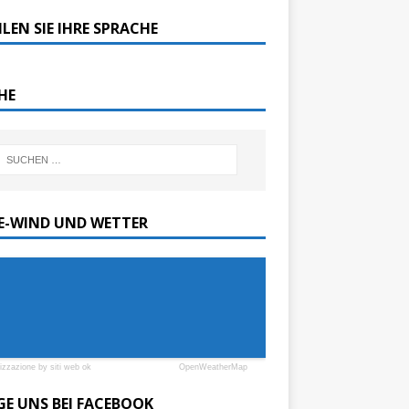
LEN SIE IHRE SPRACHE
HE
SE-WIND UND WETTER
lizzazione by siti web ok
OpenWeatherMap
GE UNS BEI FACEBOOK