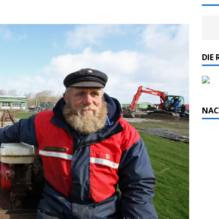
DIE 
NAC