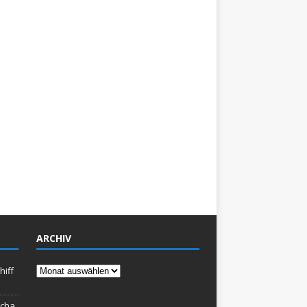
ARCHIV
Archiv
hiff
rcha