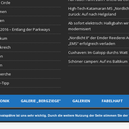
 Circle
High-Tech-Katamaran MS „Nordlich
men
zurück: Auf nach Helgoland
sen
Ab sofort elektrisch: Halligbahn wi
modernisiert
2016 – Entlang der Parkways
„Nordlicht II“ der Emder Reederei 
ikum
„EMS“ erfolgreich verladen
kreich
Cuxhaven: Im Galopp durchs Watt
en
Schöner campen: Auf ins Baltikum
en
herche
-Tipp
ONIK
GALERIE „BERGZIEGE“
GALERIEN
FABELHAFT
Y EIDERMEDIA
rivatspähre ist uns sehr wichtig. Durch die weitere Nutzung der Seite stimmen Sie d