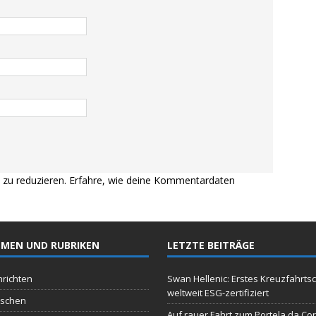
zu reduzieren.
Erfahre, wie deine Kommentardaten
MEN UND RUBRIKEN
LETZTE BEITRÄGE
richten
Swan Hellenic: Erstes Kreuzfahrtsc
weltweit ESG-zertifiziert
schen
Auf rauer Fahrt zum Portela da Co