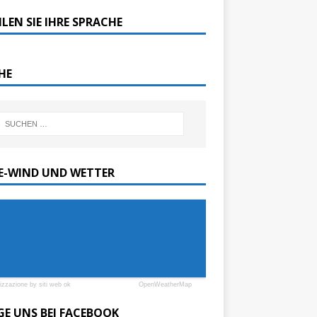
LEN SIE IHRE SPRACHE
HE
SE-WIND UND WETTER
lizzazione by siti web ok
OpenWeatherMap
GE UNS BEI FACEBOOK