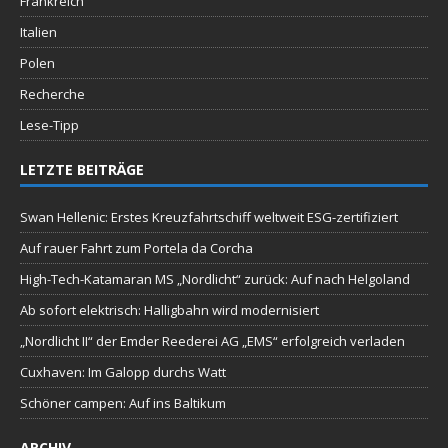
Frankreich
Italien
Polen
Recherche
Lese-Tipp
LETZTE BEITRÄGE
Swan Hellenic: Erstes Kreuzfahrtschiff weltweit ESG-zertifiziert
Auf rauer Fahrt zum Portela da Corcha
High-Tech-Katamaran MS „Nordlicht“ zurück: Auf nach Helgoland
Ab sofort elektrisch: Halligbahn wird modernisiert
„Nordlicht II“ der Emder Reederei AG „EMS“ erfolgreich verladen
Cuxhaven: Im Galopp durchs Watt
Schöner campen: Auf ins Baltikum
ARCHIV