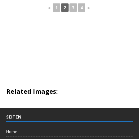
◄
1
2
3
4
►
Related Images:
SEITEN
Home