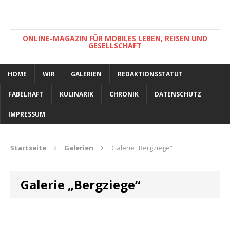
ONLINE-MAGAZIN FÜR MOBILES LEBEN, REISEN UND
GESELLSCHAFT
HOME
WIR
GALERIEN
REDAKTIONSSTATUT
FABELHAFT
KULINARIK
CHRONIK
DATENSCHUTZ
IMPRESSUM
Startseite
Galerien
Galerie „Bergziege“
Galerie „Bergziege“