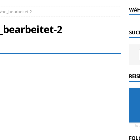
Tech-Katamaran MS „Nordlicht“ zurück: Auf nach
WÄH
whe_bearbeitet-2
_bearbeitet-2
 sofort elektrisch: Halligbahn wird modernisiert
SUC
ordlicht II“ der Emder Reederei AG „EMS“
n
ZUR SEE
REI
ellenic: Erstes Kreuzfahrtschiff weltweit ESG-
by 
FOL