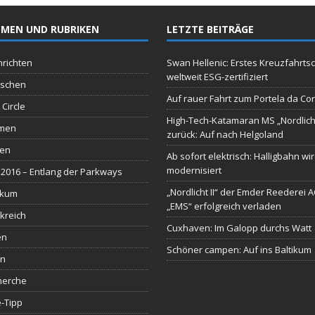
MEN UND RUBRIKEN
LETZTE BEITRÄGE
richten
Swan Hellenic: Erstes Kreuzfahrtsc
weltweit ESG-zertifiziert
schen
Auf rauer Fahrt zum Portela da Co
 Circle
High-Tech-Katamaran MS „Nordlich
men
zurück: Auf nach Helgoland
sen
Ab sofort elektrisch: Halligbahn wi
modernisiert
2016 – Entlang der Parkways
„Nordlicht II“ der Emder Reederei 
ikum
„EMS“ erfolgreich verladen
kreich
Cuxhaven: Im Galopp durchs Watt
en
Schöner campen: Auf ins Baltikum
en
herche
-Tipp