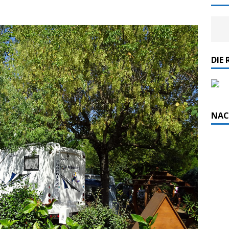
DIE 
NAC