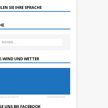
LEN SIE IHRE SPRACHE
HE
SE-WIND UND WETTER
agenzia siti web ok
OpenWeatherMap
GE UNS BEI FACEBOOK