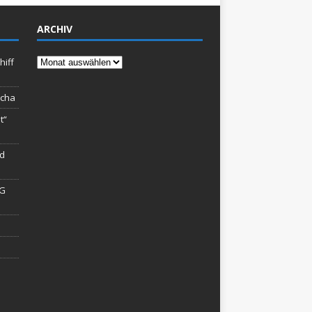
ARCHIV
Archiv
hiff
rcha
t“
rd
AG