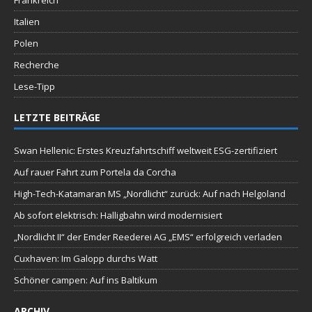
Frankreich
Italien
Polen
Recherche
Lese-Tipp
LETZTE BEITRÄGE
Swan Hellenic: Erstes Kreuzfahrtschiff weltweit ESG-zertifiziert
Auf rauer Fahrt zum Portela da Corcha
High-Tech-Katamaran MS „Nordlicht“ zurück: Auf nach Helgoland
Ab sofort elektrisch: Halligbahn wird modernisiert
„Nordlicht II“ der Emder Reederei AG „EMS“ erfolgreich verladen
Cuxhaven: Im Galopp durchs Watt
Schöner campen: Auf ins Baltikum
ARCHIV