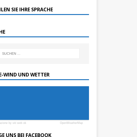
LEN SIE IHRE SPRACHE
HE
SE-WIND UND WETTER
azione by siti web ok
OpenWeatherMap
GE UNS BEI FACEBOOK