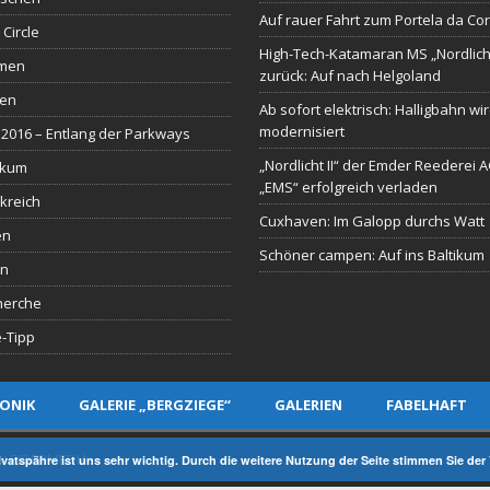
Auf rauer Fahrt zum Portela da Co
 Circle
High-Tech-Katamaran MS „Nordlich
men
zurück: Auf nach Helgoland
sen
Ab sofort elektrisch: Halligbahn wi
modernisiert
2016 – Entlang der Parkways
„Nordlicht II“ der Emder Reederei 
ikum
„EMS“ erfolgreich verladen
kreich
Cuxhaven: Im Galopp durchs Watt
en
Schöner campen: Auf ins Baltikum
en
herche
-Tipp
ONIK
GALERIE „BERGZIEGE“
GALERIEN
FABELHAFT
Y EIDERMEDIA
rivatspähre ist uns sehr wichtig. Durch die weitere Nutzung der Seite stimmen Sie d