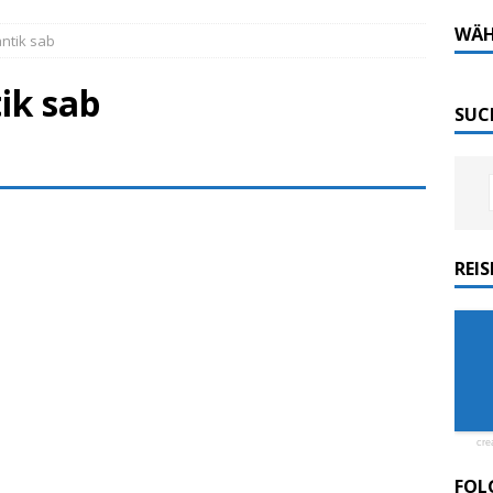
Tech-Katamaran MS „Nordlicht“ zurück: Auf nach
WÄH
antik sab
ik sab
 sofort elektrisch: Halligbahn wird modernisiert
SUC
ordlicht II“ der Emder Reederei AG „EMS“
n
ZUR SEE
REI
ellenic: Erstes Kreuzfahrtschiff weltweit ESG-
cre
FOL