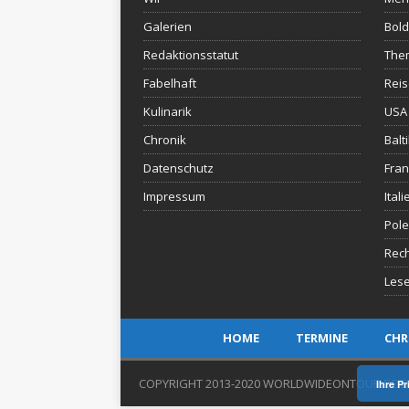
Galerien
Bold
Redaktionsstatut
The
Fabelhaft
Rei
Kulinarik
USA 
Chronik
Balt
Datenschutz
Fran
Impressum
Itali
Pol
Rec
Lese
HOME
TERMINE
CHR
COPYRIGHT 2013-2020 WORLDWIDEONTOUR.DE B
Ihre P