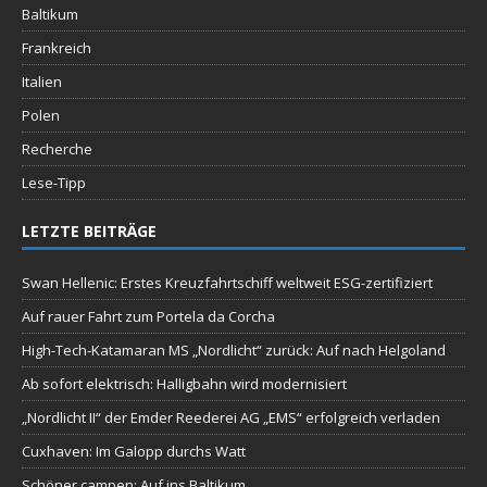
Baltikum
Frankreich
Italien
Polen
Recherche
Lese-Tipp
LETZTE BEITRÄGE
Swan Hellenic: Erstes Kreuzfahrtschiff weltweit ESG-zertifiziert
Auf rauer Fahrt zum Portela da Corcha
High-Tech-Katamaran MS „Nordlicht“ zurück: Auf nach Helgoland
Ab sofort elektrisch: Halligbahn wird modernisiert
„Nordlicht II“ der Emder Reederei AG „EMS“ erfolgreich verladen
Cuxhaven: Im Galopp durchs Watt
Schöner campen: Auf ins Baltikum