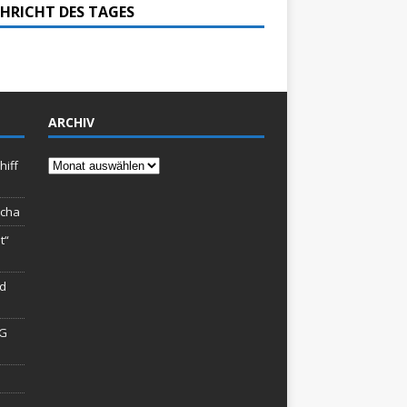
HRICHT DES TAGES
ARCHIV
Archiv
hiff
rcha
t“
rd
AG