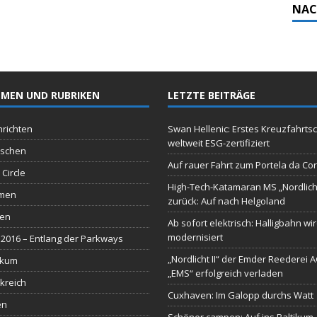
NAC
MEN UND RUBRIKEN
LETZTE BEITRÄGE
richten
Swan Hellenic: Erstes Kreuzfahrtsc
weltweit ESG-zertifiziert
schen
Auf rauer Fahrt zum Portela da Co
 Circle
High-Tech-Katamaran MS „Nordlich
men
zurück: Auf nach Helgoland
sen
Ab sofort elektrisch: Halligbahn wi
modernisiert
2016 – Entlang der Parkways
„Nordlicht II“ der Emder Reederei 
ikum
„EMS“ erfolgreich verladen
kreich
Cuxhaven: Im Galopp durchs Watt
en
Schöner campen: Auf ins Baltikum