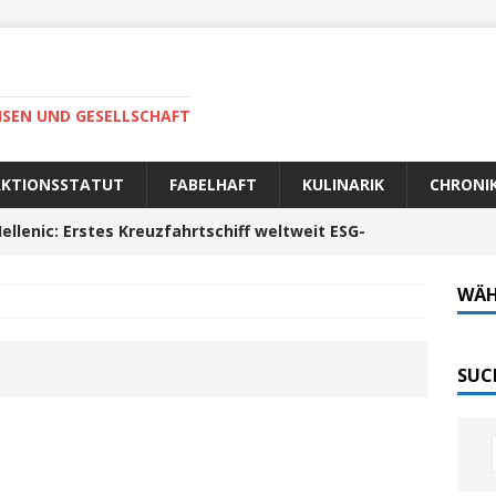
ISEN UND GESELLSCHAFT
AKTIONSSTATUT
FABELHAFT
KULINARIK
CHRONI
ellenic: Erstes Kreuzfahrtschiff weltweit ESG-
WÄH
auer Fahrt zum Portela da Corcha
PORTUGAL
Tech-Katamaran MS „Nordlicht“ zurück: Auf nach
SUC
 sofort elektrisch: Halligbahn wird modernisiert