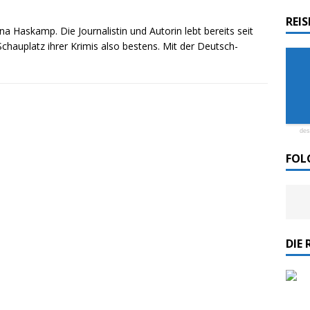
REI
a Haskamp. Die Journalistin und Autorin lebt bereits seit
rdlicht II“ der Emder Reederei AG „EMS“
Schauplatz ihrer Krimis also bestens. Mit der Deutsch-
n
ZUR SEE
des
FOL
DIE 