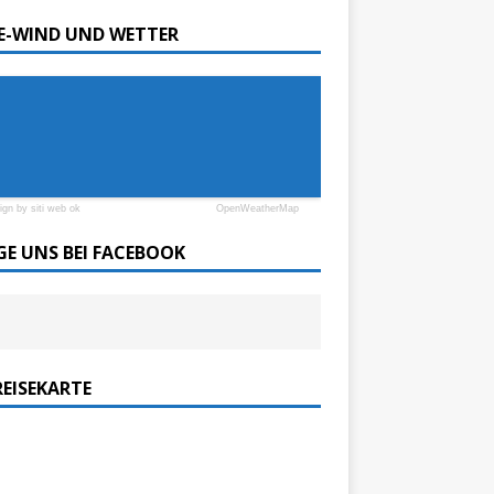
SE-WIND UND WETTER
ign by siti web ok
OpenWeatherMap
GE UNS BEI FACEBOOK
REISEKARTE