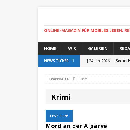
ONLINE-MAGAZIN FÜR MOBILES LEBEN, RE
HOME
WIR
GALERIEN
RED
Swan H
NEWS TICKER
[ 24. Juni 2026 ]
zertifiziert
ZUR SEE
Startseite
Krimi
Auf r
[ 15. April 2025 ]
Krimi
High-
[ 30. April 2022 ]
Helgoland
ZUR SEE
LESE-TIPP
Ab
[ 5. Dezember 2021 ]
Mord an der Algarve