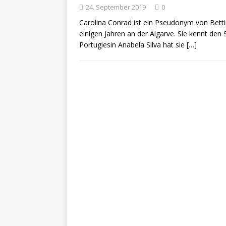
24. September 2019
ZU LANDE
0
Carolina Conrad ist ein Pseudonym von Bettin
„No
[ 28. Oktober 2021 ]
einigen Jahren an der Algarve. Sie kennt den 
Portugiesin Anabela Silva hat sie
[…]
erfolgreich verlade