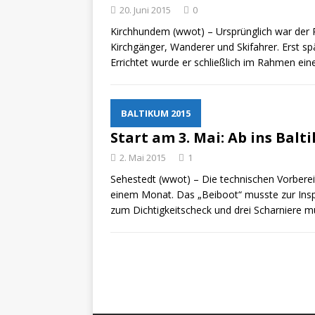
20. Juni 2015
0
ZU LANDE
Kirchhundem (wwot) – Ursprünglich war der 
„No
[ 28. Oktober 2021 ]
Kirchgänger, Wanderer und Skifahrer. Erst s
Errichtet wurde er schließlich im Rahmen e
erfolgreich verlade
BALTIKUM 2015
Start am 3. Mai: Ab ins Balt
2. Mai 2015
1
Sehestedt (wwot) – Die technischen Vorberei
einem Monat. Das „Beiboot“ musste zur Ins
zum Dichtigkeitscheck und drei Scharniere 