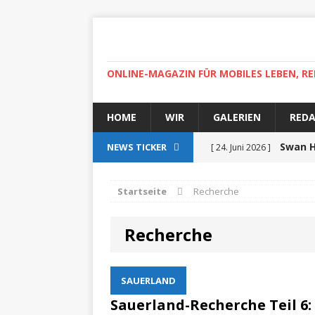
ONLINE-MAGAZIN FÜR MOBILES LEBEN, RE
HOME
WIR
GALERIEN
RED
Swan H
NEWS TICKER
[ 24. Juni 2026 ]
zertifiziert
ZUR SEE
Startseite
Recherche
Auf r
[ 15. April 2025 ]
Recherche
High-
[ 30. April 2022 ]
Helgoland
ZUR SEE
SAUERLAND
Ab
[ 5. Dezember 2021 ]
Sauerland-Recherche Teil 6: