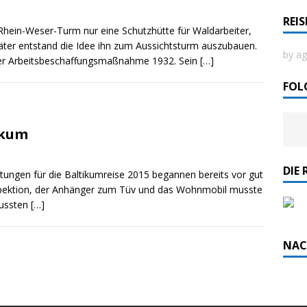
REI
Rhein-Weser-Turm nur eine Schutzhütte für Waldarbeiter,
rdlicht II“ der Emder Reederei AG „EMS“
päter entstand die Idee ihn zum Aussichtsturm auszubauen.
by ag
iner Arbeitsbeschaffungsmaßnahme 1932. Sein
[…]
n
ZUR SEE
FOL
ikum
DIE 
tungen für die Baltikumreise 2015 begannen bereits vor gut
pektion, der Anhänger zum Tüv und das Wohnmobil musste
mussten
[…]
NAC