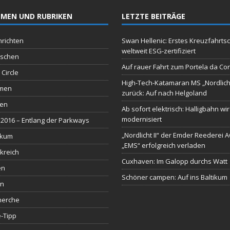
MEN UND RUBRIKEN
LETZTE BEITRÄGE
richten
Swan Hellenic: Erstes Kreuzfahrtsc
weltweit ESG-zertifiziert
schen
Auf rauer Fahrt zum Portela da Co
 Circle
High-Tech-Katamaran MS „Nordlich
men
zurück: Auf nach Helgoland
sen
Ab sofort elektrisch: Halligbahn wi
modernisiert
2016 – Entlang der Parkways
„Nordlicht II“ der Emder Reederei 
ikum
„EMS“ erfolgreich verladen
kreich
Cuxhaven: Im Galopp durchs Watt
en
Schöner campen: Auf ins Baltikum
en
herche
-Tipp