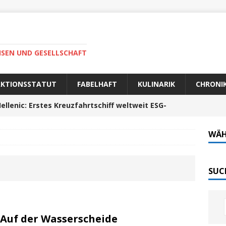
ISEN UND GESELLSCHAFT
AKTIONSSTATUT
FABELHAFT
KULINARIK
CHRONI
ellenic: Erstes Kreuzfahrtschiff weltweit ESG-
WÄH
auer Fahrt zum Portela da Corcha
PORTUGAL
Tech-Katamaran MS „Nordlicht“ zurück: Auf nach
SUC
 sofort elektrisch: Halligbahn wird modernisiert
 Auf der Wasserscheide