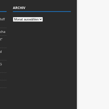
ARCHIV
Archiv
hiff
rcha
t“
rd
AG