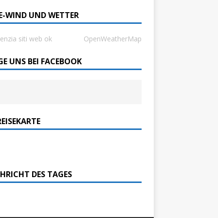
SE-WIND UND WETTER
enzia siti web ok
OpenWeatherMap
GE UNS BEI FACEBOOK
REISEKARTE
HRICHT DES TAGES