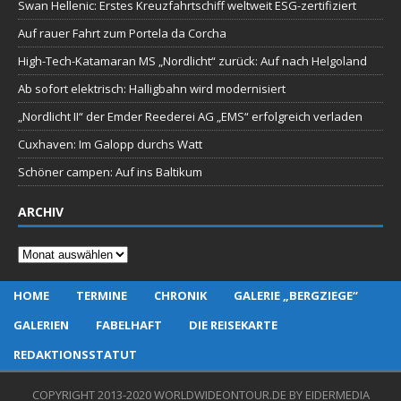
Swan Hellenic: Erstes Kreuzfahrtschiff weltweit ESG-zertifiziert
Auf rauer Fahrt zum Portela da Corcha
High-Tech-Katamaran MS „Nordlicht“ zurück: Auf nach Helgoland
Ab sofort elektrisch: Halligbahn wird modernisiert
„Nordlicht II“ der Emder Reederei AG „EMS“ erfolgreich verladen
Cuxhaven: Im Galopp durchs Watt
Schöner campen: Auf ins Baltikum
ARCHIV
Archiv
HOME
TERMINE
CHRONIK
GALERIE „BERGZIEGE“
GALERIEN
FABELHAFT
DIE REISEKARTE
REDAKTIONSSTATUT
COPYRIGHT 2013-2020 WORLDWIDEONTOUR.DE BY EIDERMEDIA