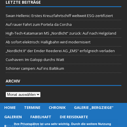
LETZTE BEITRÄGE
Swan Hellenic: Erstes Kreuzfahrtschiff weltweit ESG-zertifiziert
Auf rauer Fahrt zum Portela da Corcha
High-Tech-Katamaran MS „Nordlicht“ zurück: Auf nach Helgoland
Ab sofort elektrisch: Halligbahn wird modernisiert
„Nordlicht II“ der Emder Reederei AG „EMS“ erfolgreich verladen
Cuxhaven: Im Galopp durchs Watt
Schöner campen: Auf ins Baltikum
ARCHIV
Archiv
HOME
TERMINE
CHRONIK
GALERIE „BERGZIEGE“
GALERIEN
FABELHAFT
DIE REISEKARTE
Ihre Privatspähre ist uns sehr wichtig. Durch die weitere Nutzung
REDAKTIONSSTATUT