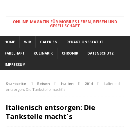
ONLINE-MAGAZIN FÜR MOBILES LEBEN, REISEN UND
GESELLSCHAFT
HOME
WIR
GALERIEN
REDAKTIONSSTATUT
FABELHAFT
KULINARIK
CHRONIK
DATENSCHUTZ
IMPRESSUM
Startseite
Reisen
Italien
2014
Italienisch
entsorgen: Die Tankstelle macht´s
Italienisch entsorgen: Die
Tankstelle macht´s