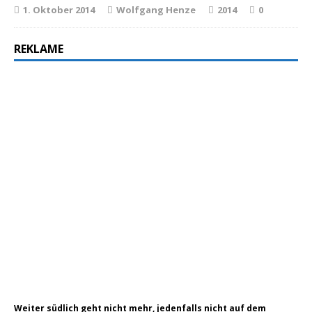
1. Oktober 2014
Wolfgang Henze
2014
0
REKLAME
Weiter südlich geht nicht mehr, jedenfalls nicht auf dem