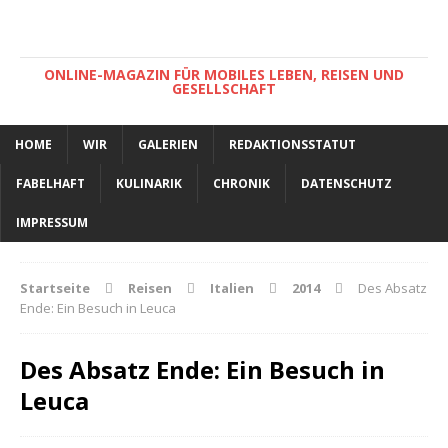
ONLINE-MAGAZIN FÜR MOBILES LEBEN, REISEN UND
GESELLSCHAFT
HOME
WIR
GALERIEN
REDAKTIONSSTATUT
FABELHAFT
KULINARIK
CHRONIK
DATENSCHUTZ
IMPRESSUM
Startseite
Reisen
Italien
2014
Des Absatz
Ende: Ein Besuch in Leuca
Des Absatz Ende: Ein Besuch in
Leuca