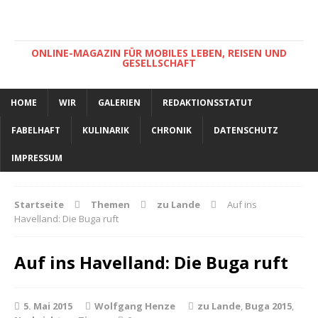
ONLINE-MAGAZIN FÜR MOBILES LEBEN, REISEN UND
GESELLSCHAFT
HOME
WIR
GALERIEN
REDAKTIONSSTATUT
FABELHAFT
KULINARIK
CHRONIK
DATENSCHUTZ
IMPRESSUM
Startseite
Themen
zu Lande
Auf ins
Havelland: Die Buga ruft
Auf ins Havelland: Die Buga ruft
5. Mai 2015
Wolfgang Henze
zu Lande
,
Buga 2015
,