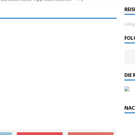
REI
rdlicht II“ der Emder Reederei AG „EMS“
svilu
n
ZUR SEE
FOL
DIE 
NAC