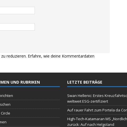
zu reduzieren.
Erfahre, wie deine Kommentardaten
MEN UND RUBRIKEN
LETZTE BEITRÄGE
richten
Swan Hellenic: Erstes Kreuzfahrtsc
weltweit ESG-zertifiziert
schen
Auf rauer Fahrt zum Portela da Co
 Circle
High-Tech-Katamaran MS „Nordlich
men
zurück: Auf nach Helgoland