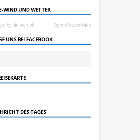
SE-WIND UND WETTER
ppo by siti web ok
OpenWeatherMap
GE UNS BEI FACEBOOK
REISEKARTE
HRICHT DES TAGES