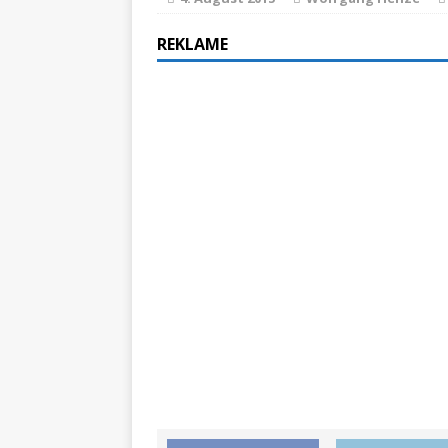
ZU LANDE
REKLAME
„No
[ 28. Oktober 2021 ]
erfolgreich verlade