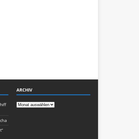
ARCHIV
Archiv
hiff
rcha
t“