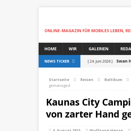
ONLINE-MAGAZIN FÜR MOBILES LEBEN, RE
HOME
WIR
GALERIEN
RED
Swan H
NEWS TICKER
[ 24. Juni 2026 ]
zertifiziert
ZUR SEE
Startseite
Reisen
Baltikum
gemanaged
Auf r
[ 15. April 2025 ]
High-
Kaunas City Camp
[ 30. April 2022 ]
Helgoland
von zarter Hand 
ZUR SEE
Ab
[ 5. Dezember 2021 ]
4. August 2015
Wolfgang Henze